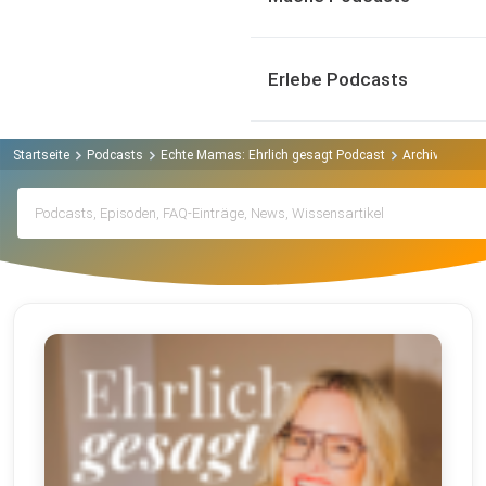
Erlebe Podcasts
Startseite
Podcasts
Echte Mamas: Ehrlich gesagt Podcast
Archiv