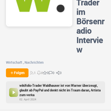
Trader
im
Börsenr
adio
Intervie
w
Wirtschaft
,
Nachrichten
0
0
Folgen
0
1
0
wikifolio-Trader Waldhauser ist von Warner überzeugt,
glaubt ab PayPal und denkt nicht im Traum daran, Artista
zum verka
02. April 2024