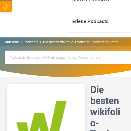
Erlebe Podcasts
Startseite
Podcasts
Die besten wikifolio-Trader im Börsenradio Interview Po
Die
besten
wikifoli
o-