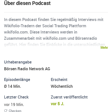
Über diesen Podcast
In diesem Podcast finden Sie regelmäßig Interviews mit
Wikifolio-Tradern der Social Trading Plattform
wikifolio.com. Diese Interviews werden in
Zusammenarbeit mit wikifolio.com und Börsenradio
geführt. Hier finden Sie Einblicke in die unterschiedlichen
Mehr
Strategien der wikifolio-Trader: Wie gehen die Trader vor
bei der Aktienauswahl, welchen Investmentansatz
Urheberangabe
verfolgen sie, wann wird gekauft oder verkauft?
Börsen Radio Network AG
Außerdem erfahren Sie mehr zur Persönlichkeit, die hinter
dem jeweiligen Pseudonym steckt: Ist der wikifolio-Trader
Episodenlänge
Erscheint
ein Börsenprofi oder ein Privatmann? Ist er schon ein
Ø 14 Min.
Wöchentlich
"alter Hase" oder ein Newcomer? Hier hören Sie die
erfolgreichen Trader im persönlichen Gespräch. Wikifolio
Letzter Check
Zuerst veröffentlicht
ist eine Social Trading Plattform. Jeder, der sich dort
vor 5 J.
vor 19 Min.
anmeldet, kann ein fiktives Musterdepot, „wikifolio“
Checken