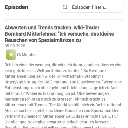
Episoden
Abwarten und Trends tracken. wiki-Trader
Bernhard Mitterlehner: "Ich versuche, das kleine
Rauschen von Spezialmärkten zu
05.08.2026
16 Minuten
"Ich bin einer der wenigen, die wirklich daran glauben, dass es eine
sehr gute Idee ist, Weltportfolios zu kaufen." So Bernhard
Mitterlehner über sein wikifolio "Mittermatik Stability" (
https://go.brn-ag.de/545 ) mit rund 100 Einzelwerten. "Wenn eine
Fahnenstange nach oben geht und bricht, dann sage ich einfach:
Jetzt raus!" Wobei es fast unmöglich ist, Überbewertungen
mathematisch-statistisch zu erfassen. Ähnlich ergeht es
Mitterlehner mit Trends. "Der Markt verhält sich einfach irrational.
Also versuche ich jetzt, das kleine Rauschen von Spezialmärkten
vermehrt zu meiden." Mitterlehner weiß, dass er nichts weiß. Für
Oktober und November erwartet er jedoch deutlich bessere
Renditen. Entsprechend will er dann aktiver investiert sein, vor