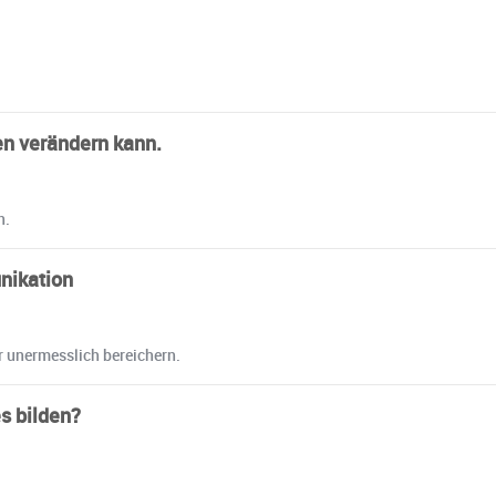
en verändern kann.
n.
nikation
r unermesslich bereichern.
es bilden?