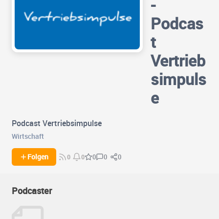
-
Podcas
t
Vertrieb
simpuls
e
Podcast Vertriebsimpulse
Wirtschaft
0
0
Folgen
0
0
0
Podcaster