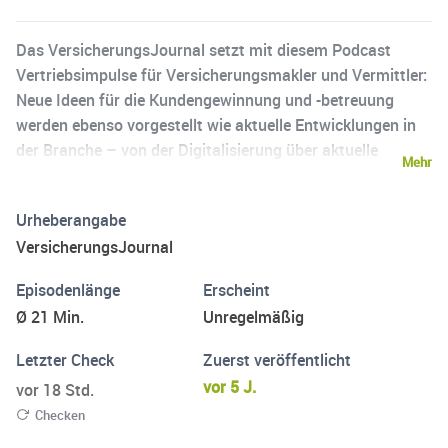
Das VersicherungsJournal setzt mit diesem Podcast
Vertriebsimpulse für Versicherungsmakler und Vermittler:
Neue Ideen für die Kundengewinnung und -betreuung
werden ebenso vorgestellt wie aktuelle Entwicklungen in
der Branche – von der Digitalisierung über aktuelle
Mehr
Rechtsprechung bis hin zu spannenden
Produktinnovationen. Einfach, verständlich und praxisnah
Urheberangabe
aufbereitet.
VersicherungsJournal
Episodenlänge
Erscheint
Ø 21 Min.
Unregelmäßig
Letzter Check
Zuerst veröffentlicht
vor 5 J.
vor 18 Std.
Checken