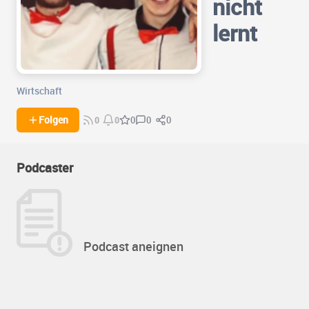
nicht
lernt
Wirtschaft
0
0
Folgen
0
0
0
Podcaster
Podcast aneignen