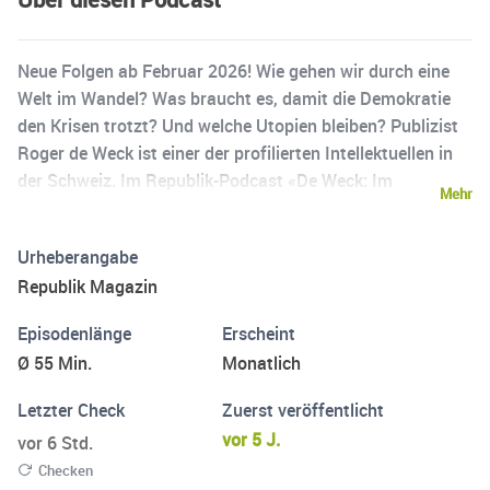
Neue Folgen ab Februar 2026! Wie gehen wir durch eine
Welt im Wandel? Was braucht es, damit die Demokratie
den Krisen trotzt? Und welche Utopien bleiben? Publizist
Roger de Weck ist einer der profilierten Intellektuellen in
der Schweiz. Im Republik-Podcast «De Weck: Im
Mehr
Gespräch» trifft er Menschen aus Kultur, Politik,
Wirtschaft und Wissenschaft. Und befragt sie zum Hier
Urheberangabe
und Jetzt.
Republik Magazin
Episodenlänge
Erscheint
Ø 55 Min.
Monatlich
Letzter Check
Zuerst veröffentlicht
vor 5 J.
vor 6 Std.
Checken