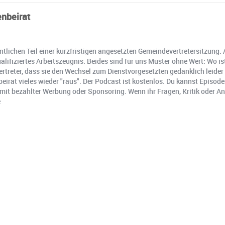
enbeirat
fentlichen Teil einer kurzfristigen angesetzten Gemeindevertretersitzun
alifiziertes Arbeitszeugnis. Beides sind für uns Muster ohne Wert: Wo is
ertreter, dass sie den Wechsel zum Dienstvorgesetzten gedanklich leider
eirat vieles wieder "raus". Der Podcast ist kostenlos. Du kannst Episo
t mit bezahlter Werbung oder Sponsoring. Wenn ihr Fragen, Kritik oder 
e