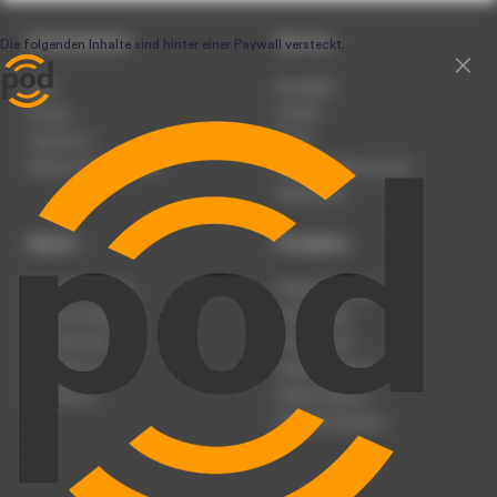
Unternehmen
Service
Team
Newsletter
Karriere
Kontakt
Impressum
Presse
Werben auf podcast.de
Nutzungsbedingungen
Datenschutz
Dienst
Produkte
Podcast anmelden
Podcast-Beratung
Podcast hochladen
Podcast-Jobs
Podcast-Events
Podcast-Push
Registrierung
Podcast-Werbung
Anmeldung
Podcast-Agentur
Podcast-Produktion