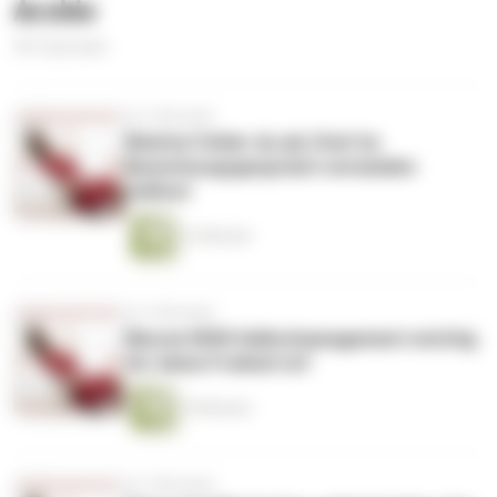
Archiv
451 Episoden
vor 4 Monaten
Welche Fehler du als Chef im
Bewerbungsgespräch vermeiden
solltest
12 Minuten
vor 4 Monaten
Warum DEIN Selbstmanagement wichtig
für deine Freiheit ist!
10 Minuten
vor 5 Monaten