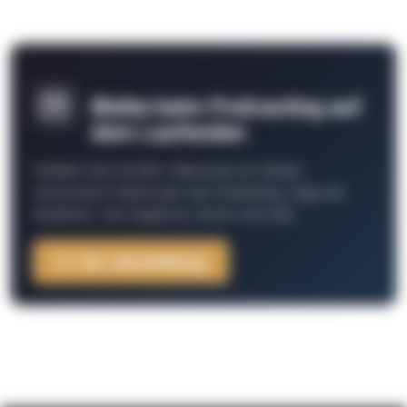
Bleibe beim Podcasting auf
dem Laufenden
Schließe Dich 26.000+ Menschen an. Erhalte
interessante Fakten über das Podcasting, Tipps der
Redaktion, Job-Angebote, Events und mehr.
Zur Anmeldung