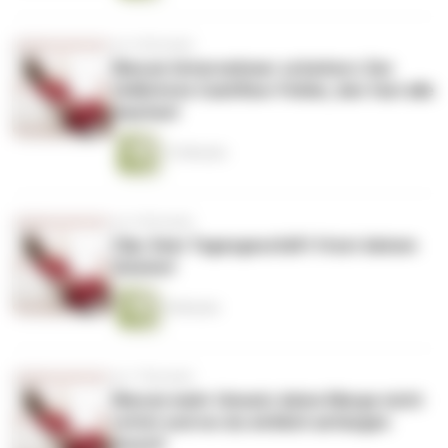
vor 6 Monaten
Warum Unternehmer scheitern: Der
tödlichste Cashflow-Fehler, den fast alle
machen!
13 Minuten
vor 6 Monaten
Clip: Dein Tagesgeschäft frisst deinen
Gewinn!
6 Minuten
vor 7 Monaten
Warum mehr Umsatz deine Marge nicht
rettet und wo du wirklich anfangen
musst!