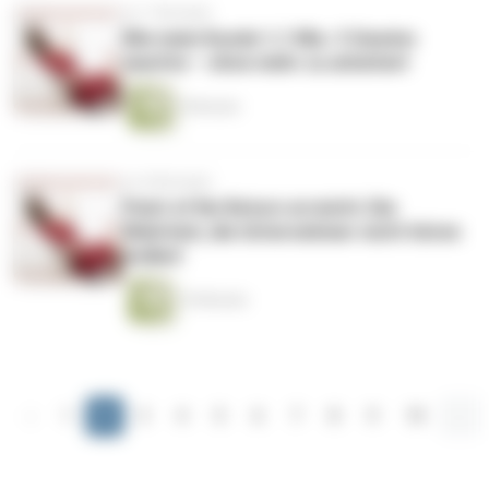
vor 7 Monaten
Wie mein Kunde 1,1 Mio. € Gewinn
machte – ohne mehr zu arbeiten!
9 Minuten
vor 8 Monaten
Point of No Return erreicht: Die
Wahrheit, die Unternehmer nicht hören
wollen!
10 Minuten
‹
1
2
3
4
5
6
7
8
9
10
...