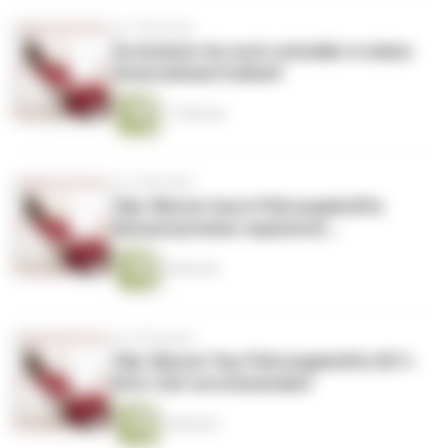
vor 5 Monaten
So kommst du noch schneller in deine
Unternehmerfreiheit!
11 Minuten
vor 6 Monaten
Clip: Warum teure Führungskräfte
Kassensysteme reparieren...
6 Minuten
vor 6 Monaten
Clip: Warum Top-Führungskräfte 50 %
ihrer Zeit verschwenden!
5 Minuten