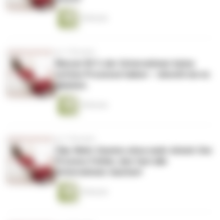
4 Minuten
vor 7 Monaten
Warum 90 % der Unternehmer keine
echten Prozesse haben – obwohl sie es
glauben.
9 Minuten
vor 7 Monaten
Clip: Mehr Gewinn ohne mehr Arbeit: Der
Prozess-Fehler, den fast alle
Unternehmer machen!
5 Minuten