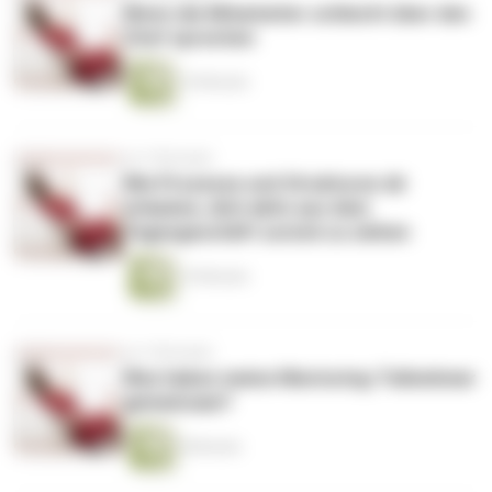
Wenn die Mitarbeiter schlecht über den
Chef sprechen
10 Minuten
vor 5 Monaten
Wie Prozesse und Strukturen dir
erlauben, dich aktiv aus dem
Tagesgeschäft zurück zu ziehen
10 Minuten
vor 5 Monaten
Was haben meine Mentoring-Teilnehmer
gemeinsam?
8 Minuten