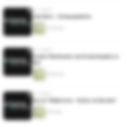
vor 5 Jahren
Jule Nero - Schauspielerin
16 Minuten
vor 5 Jahren
Studio Filmtheater am Dreiecksplatz in
Kiel
29 Minuten
vor 5 Jahren
Das ist "Maikrofon - Kultur im Norden"
6 Minuten