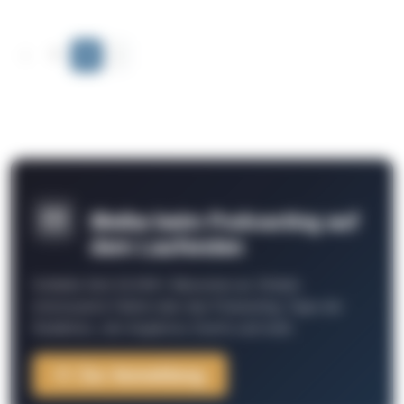
‹
1
2
›
Bleibe beim Podcasting auf
dem Laufenden
Schließe Dich 26.000+ Menschen an. Erhalte
interessante Fakten über das Podcasting, Tipps der
Redaktion, Job-Angebote, Events und mehr.
Zur Anmeldung