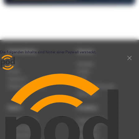
Unternehmen
Service
Team
Newsletter
Karriere
Kontakt
Impressum
Presse
Werben auf podcast.de
Nutzungsbedingungen
Datenschutz
Dienst
Produkte
Podcast anmelden
Podcast-Beratung
Podcast hochladen
Podcast-Jobs
Podcast-Events
Podcast-Push