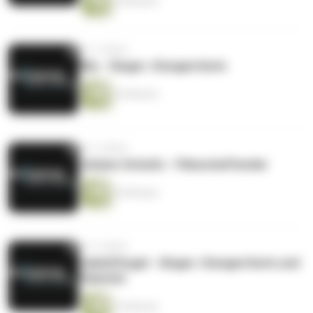
29 Minuten
vor 5 Jahren
Miu - Singer-/Songwriterin
24 Minuten
vor 5 Jahren
Johann Schultz - Filmschaffender
20 Minuten
vor 5 Jahren
Isabell Kugel - Singer-/Songwriterin und
Pianistin
19 Minuten