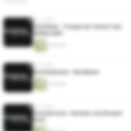
27 Episoden
vor 5 Jahren
"Emil Nolde - Triumph der Farben"! Das
Noldeprojekt
30 Minuten
vor 5 Jahren
Die Denkedrans - Musikband
21 Minuten
vor 5 Jahren
Christian Kock - Künstler und Hörspiel-
Autor