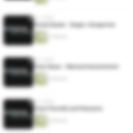
vor 5 Jahren
Florian Bunke - Singer-/Songwriter
27 Minuten
vor 5 Jahren
Peter Beyer - Marionettenwerkstatt
16 Minuten
vor 5 Jahren
2fach Floristik und Patisserie
10 Minuten