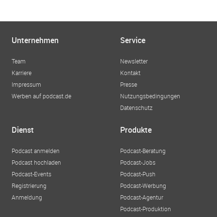
Unternehmen
Service
Team
Newsletter
Karriere
Kontakt
Impressum
Presse
Werben auf podcast.de
Nutzungsbedingungen
Datenschutz
Dienst
Produkte
Podcast anmelden
Podcast-Beratung
Podcast hochladen
Podcast-Jobs
Podcast-Events
Podcast-Push
Registrierung
Podcast-Werbung
Anmeldung
Podcast-Agentur
Podcast-Produktion