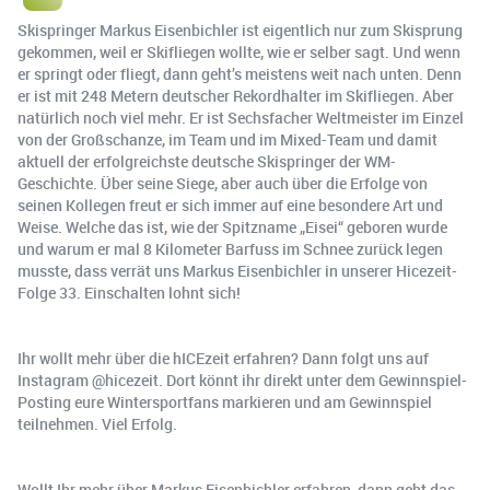
Skispringer Markus Eisenbichler ist eigentlich nur zum Skisprung
gekommen, weil er Skifliegen wollte, wie er selber sagt. Und wenn
er springt oder fliegt, dann geht’s meistens weit nach unten. Denn
er ist mit 248 Metern deutscher Rekordhalter im Skifliegen. Aber
natürlich noch viel mehr. Er ist Sechsfacher Weltmeister im Einzel
von der Großschanze, im Team und im Mixed-Team und damit
aktuell der erfolgreichste deutsche Skispringer der WM-
Geschichte. Über seine Siege, aber auch über die Erfolge von
seinen Kollegen freut er sich immer auf eine besondere Art und
Weise. Welche das ist, wie der Spitzname „Eisei“ geboren wurde
und warum er mal 8 Kilometer Barfuss im Schnee zurück legen
musste, dass verrät uns Markus Eisenbichler in unserer Hicezeit-
Folge 33. Einschalten lohnt sich!
Ihr wollt mehr über die hICEzeit erfahren? Dann folgt uns auf
Instagram @hicezeit. Dort könnt ihr direkt unter dem Gewinnspiel-
Posting eure Wintersportfans markieren und am Gewinnspiel
teilnehmen. Viel Erfolg.
Wollt Ihr mehr über Markus Eisenbichler erfahren, dann geht das