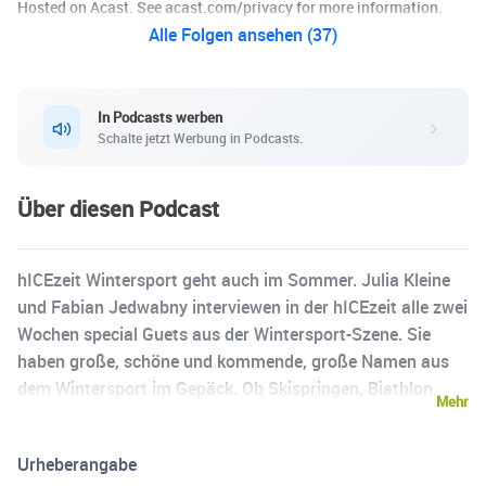
Hosted on Acast. See acast.com/privacy for more information.
Alle Folgen ansehen (37)
In Podcasts werben
Schalte jetzt Werbung in Podcasts.
Über diesen Podcast
hICEzeit Wintersport geht auch im Sommer. Julia Kleine
und Fabian Jedwabny interviewen in der hICEzeit alle zwei
Wochen special Guets aus der Wintersport-Szene. Sie
haben große, schöne und kommende, große Namen aus
dem Wintersport im Gepäck. Ob Skispringen, Biathlon,
Mehr
Skialpin, Bobsport, Eishockey u.v.m. - Fabian und Julia
räumen mit dem Vorurteil auf, dass Wintersport auf die
Urheberangabe
Monate November bis Februar begrenzt ist. Sie bieten den