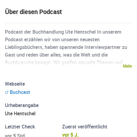
Über diesen Podcast
Podcast der Buchhandlung Ute Hentschel In unserem
Podcast erzählen wir von unseren neuesten
Lieblingsbüchern, haben spannende Interviewpartner zu
Gast und reden über alles, was die Welt und die
Buchbranche bewegt. Wir greifen aktuelle Themen auf,
Mehr
sprechen über Nominierungen und Buchpreise oder lassen
interessante Menschen aus der Buchbranche zu Wort
Webseite
kommen. Wir freuen uns, wenn Ihr Anregungen für uns
Buchcast
habt: Schreibt uns gern an info@buchhandlung-
hentschel.de
Urheberangabe
Ute Hentschel
Letzter Check
Zuerst veröffentlicht
vor 5 J.
vor 5 Std.