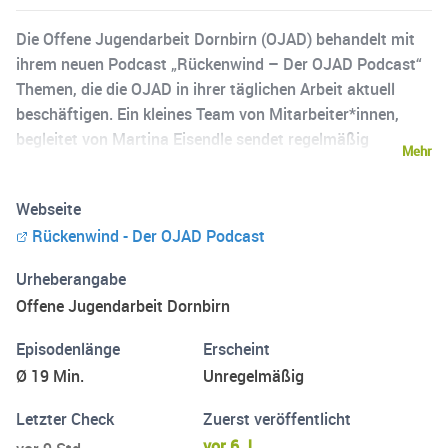
Die Offene Jugendarbeit Dornbirn (OJAD) behandelt mit
ihrem neuen Podcast „Rückenwind – Der OJAD Podcast“
Themen, die die OJAD in ihrer täglichen Arbeit aktuell
beschäftigen. Ein kleines Team von Mitarbeiter*innen,
begleitet von Martina Eisendle sendet regelmäßig
Mehr
brandaktuelle Themen rund um jugendliche Lebenswelten
- direkt aus der Praxiserfahrung der OJAD, kombiniert mit
Webseite
neuesten Ergebnissen aus Wissenschaft und Forschung.
Rückenwind - Der OJAD Podcast
Die OJAD wirkt in allen Bereichen der jugendlichen
Lebenswelten, ist außerdem vernetzt nach Außen und
Urheberangabe
befasst sich mit aktuellen Themen des gesellschaftlichen
Offene Jugendarbeit Dornbirn
Wandels. Mit „Rückenwind – Der OJAD Podcast“ werden
die Themen rund um jugendliche Lebenswelten so einem
Episodenlänge
Erscheint
breiten Fachpublikum im deutschen Sprachraum
Ø 19 Min.
Unregelmäßig
zugänglich gemacht. Fühlt euch eingeladen, auf der
Website www.ojad.at zu surfen oder besucht uns auf
Letzter Check
Zuerst veröffentlicht
Facebook @OJADornbirn und auf Instagram
vor 6 J.