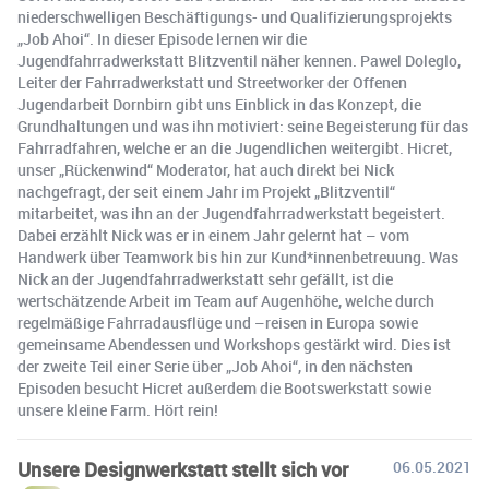
niederschwelligen Beschäftigungs- und Qualifizierungsprojekts
„Job Ahoi“. In dieser Episode lernen wir die
Jugendfahrradwerkstatt Blitzventil näher kennen. Pawel Doleglo,
Leiter der Fahrradwerkstatt und Streetworker der Offenen
Jugendarbeit Dornbirn gibt uns Einblick in das Konzept, die
Grundhaltungen und was ihn motiviert: seine Begeisterung für das
Fahrradfahren, welche er an die Jugendlichen weitergibt. Hicret,
unser „Rückenwind“ Moderator, hat auch direkt bei Nick
nachgefragt, der seit einem Jahr im Projekt „Blitzventil“
mitarbeitet, was ihn an der Jugendfahrradwerkstatt begeistert.
Dabei erzählt Nick was er in einem Jahr gelernt hat – vom
Handwerk über Teamwork bis hin zur Kund*innenbetreuung. Was
Nick an der Jugendfahrradwerkstatt sehr gefällt, ist die
wertschätzende Arbeit im Team auf Augenhöhe, welche durch
regelmäßige Fahrradausflüge und –reisen in Europa sowie
gemeinsame Abendessen und Workshops gestärkt wird. Dies ist
der zweite Teil einer Serie über „Job Ahoi“, in den nächsten
Episoden besucht Hicret außerdem die Bootswerkstatt sowie
unsere kleine Farm. Hört rein!
Unsere Designwerkstatt stellt sich vor
06.05.2021