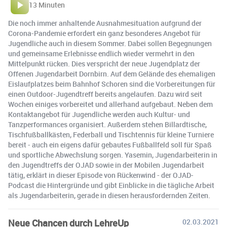
13 Minuten
Die noch immer anhaltende Ausnahmesituation aufgrund der
Corona-Pandemie erfordert ein ganz besonderes Angebot für
Jugendliche auch in diesem Sommer. Dabei sollen Begegnungen
und gemeinsame Erlebnisse endlich wieder vermehrt in den
Mittelpunkt rücken. Dies verspricht der neue Jugendplatz der
Offenen Jugendarbeit Dornbirn. Auf dem Gelände des ehemaligen
Eislaufplatzes beim Bahnhof Schoren sind die Vorbereitungen für
einen Outdoor-Jugendtreff bereits angelaufen. Dazu wird seit
Wochen einiges vorbereitet und allerhand aufgebaut. Neben dem
Kontaktangebot für Jugendliche werden auch Kultur- und
Tanzperformances organisiert. Außerdem stehen Billardtische,
Tischfußballkästen, Federball und Tischtennis für kleine Turniere
bereit - auch ein eigens dafür gebautes Fußballfeld soll für Spaß
und sportliche Abwechslung sorgen. Yasemin, Jugendarbeiterin in
den Jugendtreffs der OJAD sowie in der Mobilen Jugendarbeit
tätig, erklärt in dieser Episode von Rückenwind - der OJAD-
Podcast die Hintergründe und gibt Einblicke in die tägliche Arbeit
als Jugendarbeiterin, gerade in diesen herausfordernden Zeiten.
Neue Chancen durch LehreUp
02.03.2021