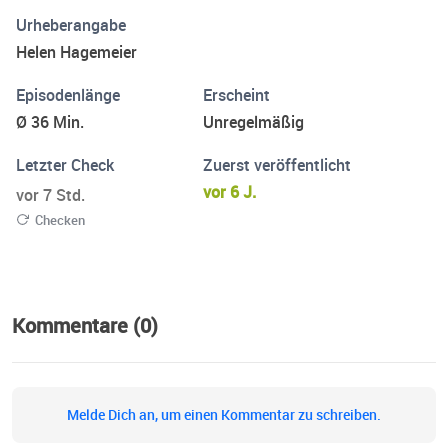
überwinden, Herausforderungen zu meistern und in die
Urheberangabe
vollkommene Entfaltung zu kommen. TETT- The Empathic
Helen Hagemeier
Therapy Toolkit auf ETSY. Instagram: helen_hagemeier
www.helenhagemeier.de
Episodenlänge
Erscheint
Ø 36 Min.
Unregelmäßig
Letzter Check
Zuerst veröffentlicht
vor 6 J.
vor 7 Std.
Checken
Kommentare (0)
Melde Dich an, um einen Kommentar zu schreiben.