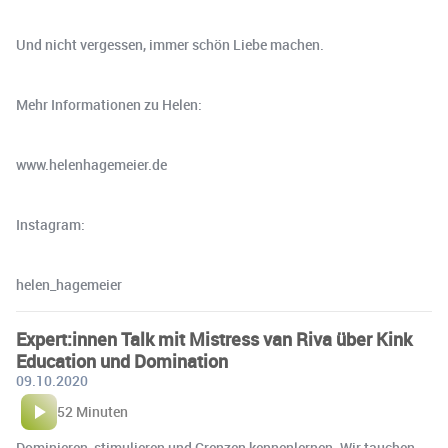
Und nicht vergessen, immer schön Liebe machen.
Mehr Informationen zu Helen:
www.helenhagemeier.de
Instagram:
helen_hagemeier
Expert:innen Talk mit Mistress van Riva über Kink
Education und Domination
09.10.2020
52 Minuten
Dominieren, stimulieren und Grenzen kennenlernen. Wir tauchen