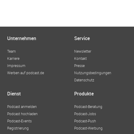
Unternehmen
Service
Team
Newsletter
Karriere
Kontakt
Impressum
Presse
Werben auf podcast.de
Nutzungsbedingungen
Datenschutz
Dienst
Produkte
Podcast anmelden
Podcast-Beratung
Podcast hochladen
Podcast-Jobs
Podcast-Events
Podcast-Push
Registrierung
Podcast-Werbung