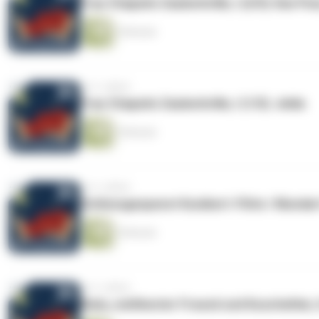
Frau Chapatis Zauberbrille, I (2/5): Das Po
5 Minuten
vor 2 Jahren
Frau Chapatis Zauberbrille, I (1/5): Jelda
5 Minuten
vor 2 Jahren
Schlossgespenst Kunibert: Flöte / Mundar
5 Minuten
vor 2 Jahren
Bubu, weltbester Freund und Kuscheltier, 