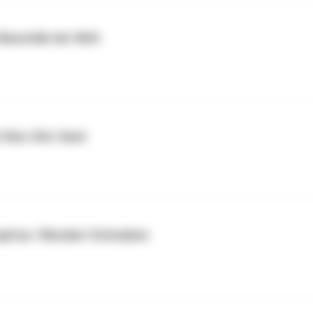
 Baustelle der Welt
ch-Box-Sitz-Sack
ngfrau / Mundart Schwaben