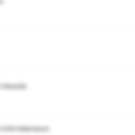
ny
t Oberpfalz
X (5/5): Rollentausch