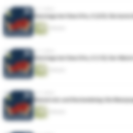
vor 2 Jahren
Dienstags bei Oma Otto, X (2/5): Die beste
5 Minuten
vor 2 Jahren
Dienstags bei Oma Otto, X (1/5): Der Mat
5 Minuten
vor 2 Jahren
Wasserratz und Rechenkönig: Die Meerju
4 Minuten