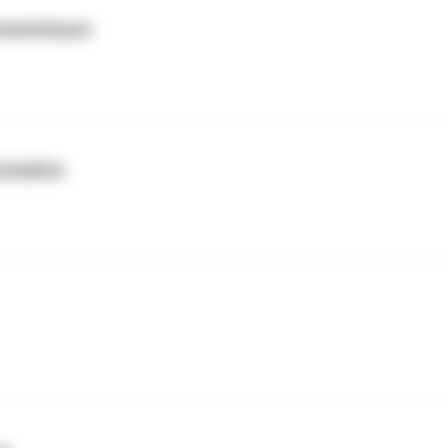
astanienbaum
ückskäfer