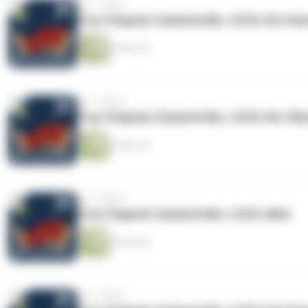
vor 2 Jahren
Frau Chapatis Zauberbrille, I (5/5): Der K
5 Minuten
vor 2 Jahren
Frau Chapatis Zauberbrille, I (4/5): Der Gl
5 Minuten
vor 2 Jahren
Frau Chapatis Zauberbrille, I (3/5): Akim
5 Minuten
vor 2 Jahren