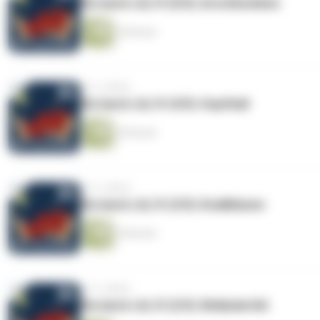
Die laute Lili, IV (5/5): Arschbomben
5 Minuten
vor 2 Jahren
Die laute Lili, IV (4/5): Hupfball
4 Minuten
vor 2 Jahren
Die laute Lili, IV (3/5): Knallblasen
5 Minuten
vor 2 Jahren
Die laute Lili, IV (2/5): Mollydarität