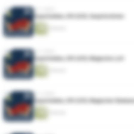
vor 2 Jahren
Superhelden, XVI (5/5): Seepferdchen
5 Minuten
vor 2 Jahren
Superhelden, XVI (4/5): Magische Luft
5 Minuten
vor 2 Jahren
Superhelden, XVI (3/5): Magischer Badea
5 Minuten