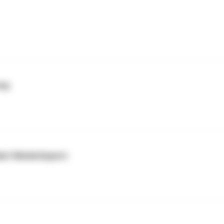
ung
dart Niederbayern