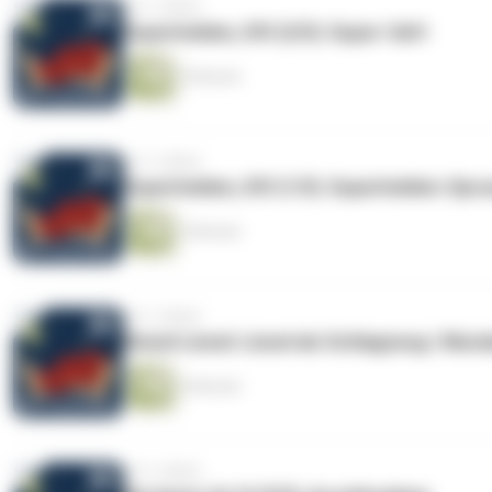
vor 2 Jahren
Superhelden, XVI (2/5): Super-Saft
5 Minuten
vor 2 Jahren
Superhelden, XVI (1/5): Superhelden-Spr
5 Minuten
vor 2 Jahren
Kiesel Liesel: Liesel als Schlagzeug / Mun
4 Minuten
vor 2 Jahren