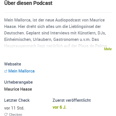
Über diesen Podcast
Mein Mallorca, ist der neue Audiopodcast von Maurice
Haase. Hier dreht sich alles um die Lieblingsinsel der
Deutschen. Geplant sind Interviews mit Künstlern, DJs,
Einheimischen, Urlaubern, Gastronomen u.v.m. Das
Hauptaugenmerk liegt natürlich auf der Playa de Palma
Mehr
und Mallorcas Partyszene jedoch fokussiert sich der
Podcast auf die Gesamte Insel.
Webseite
Mein Mallorca
Urheberangabe
Maurice Haase
Letzter Check
Zuerst veröffentlicht
vor 6 J.
vor 11 Std.
Checken