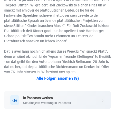
Toepfer-Stiften. Wi graleert Rolf Zuckowski to sienen Pries un wi
snackt mit em över de plattdüütschen Leder, de he för de
Finkwarder Speeldeel schreven hett, över sien Leevde to de
plattdüütsche Spraak un över de plattdüütschen Projekten vun
siene Stiften "Kinder brauchen Musik". För Rolf Zuckowski is kloor:
Plattdüütsch deit Kinner goot - un he apelleert an'e Hamborger
Schoolpolitik: "Wi bruukt mehr Lehrinnen un Lehrers, de
Plattdüütsch snacken un lehren köönt!"
Dat is aver lang noch nich allens düsse Week bi "Wi snackt Platt",
denn wi sünd ok noch bi de "Aquarienfreunde Stellingen" to Besöök
- un dat geiht üm den Autor Johann Diedrich Bellmann: 20 Johr is
dat nu her, dat de plattdüütsche Dichtersmann un Denker in't Öller
vun 76 Johr storven is. Wi besinnt uns op em.
Alle Folgen ansehen (9)
In Podcasts werben
Schalte jetzt Werbung in Podcasts.