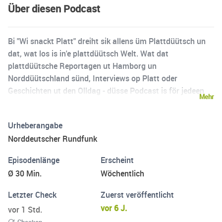
Über diesen Podcast
Bi "Wi snackt Platt" dreiht sik allens üm Plattdüütsch un
dat, wat los is in'e plattdüütsch Welt. Wat dat
plattdüütsche Reportagen ut Hamborg un
Norddüütschland sünd, Interviews op Platt oder
Geschichten ut den Olldag - düsse Podcast is för jedeen
Mehr
wat, de Plattdüütsch geern hett oder dat lehren will. In „Wi
snackt Platt“ dreht sich alles um Plattdeutsch und das,
Urheberangabe
was die plattdeutsche Welt bewegt. Ob plattdeutsche
Norddeutscher Rundfunk
Reportagen aus Hamburg und Norddeutschland,
spannende Interviews oder Geschichten aus dem Alltag –
Episodenlänge
Erscheint
hier kommt jeder auf seine Kosten, der Plattdeutsch liebt
Ø 30 Min.
Wöchentlich
oder es lernen möchte.
Letzter Check
Zuerst veröffentlicht
vor 6 J.
vor 1 Std.