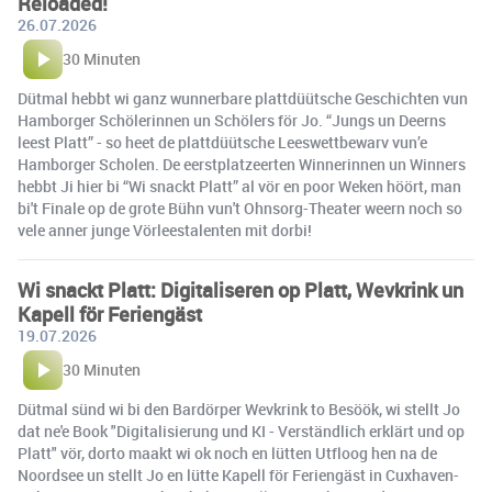
Reloaded!
26.07.2026
30 Minuten
Dütmal hebbt wi ganz wunnerbare plattdüütsche Geschichten vun
Hamborger Schölerinnen un Schölers för Jo. “Jungs un Deerns
leest Platt” - so heet de plattdüütsche Leeswettbewarv vun’e
Hamborger Scholen. De eerstplatzeerten Winnerinnen un Winners
hebbt Ji hier bi “Wi snackt Platt” al vör en poor Weken höört, man
bi't Finale op de grote Bühn vun't Ohnsorg-Theater weern noch so
vele anner junge Vörleestalenten mit dorbi!
Wi snackt Platt: Digitaliseren op Platt, Wevkrink un
Kapell för Feriengäst
19.07.2026
30 Minuten
Dütmal sünd wi bi den Bardörper Wevkrink to Besöök, wi stellt Jo
dat ne'e Book "Digitalisierung und KI - Verständlich erklärt und op
Platt" vör, dorto maakt wi ok noch en lütten Utfloog hen na de
Noordsee un stellt Jo en lütte Kapell för Feriengäst in Cuxhaven-