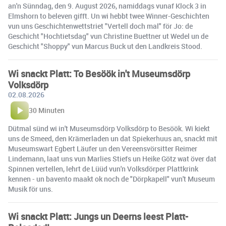
an'n Sünndag, den 9. August 2026, namiddags vunaf Klock 3 in
Elmshorn to beleven gifft. Un wi hebbt twee Winner-Geschichten
vun uns Geschichtenwettstriet "Vertell doch mal" för Jo: de
Geschicht "Hochtietsdag" vun Christine Buettner ut Wedel un de
Geschicht "Shoppy" vun Marcus Buck ut den Landkreis Stood.
Wi snackt Platt: To Besöök in't Museumsdörp
Volksdörp
02.08.2026
30 Minuten
Dütmal sünd wi in't Museumsdörp Volksdörp to Besöök. Wi kiekt
uns de Smeed, den Krämerladen un dat Spiekerhuus an, snackt mit
Museumswart Egbert Läufer un den Vereensvörsitter Reimer
Lindemann, laat uns vun Marlies Stiefs un Heike Götz wat över dat
Spinnen vertellen, lehrt de Lüüd vun'n Volksdörper Plattkrink
kennen - un bavento maakt ok noch de "Dörpkapell" vun't Museum
Musik för uns.
Wi snackt Platt: Jungs un Deerns leest Platt-