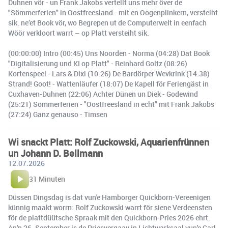
Duhnen vör - un Frank Jakobs vertellt uns mehr över de
"Sömmerferien" in Oostfreesland - mit en Oogenplinkern, versteiht
sik. ne’et Book vör, wo Begrepen ut de Computerwelt in eenfach
Wöör verkloort warrt – op Platt versteiht sik.
(00:00:00) Intro (00:45) Uns Noorden - Norma (04:28) Dat Book
"Digitalisierung und KI op Platt" - Reinhard Goltz (08:26)
Kortenspeel - Lars & Dixi (10:26) De Bardörper Wevkrink (14:38)
Strand! Goot! - Wattenläufer (18:07) De Kapell för Feriengäst in
Cuxhaven-Duhnen (22:06) Achter Dünen un Diek - Godewind
(25:21) Sömmerferien - "Oostfreesland in echt" mit Frank Jakobs
(27:24) Ganz genauso - Timsen
Wi snackt Platt: Rolf Zuckowski, Aquarienfrünnen
un Johann D. Bellmann
12.07.2026
31 Minuten
Düssen Dingsdag is dat vun'e Hamborger Quickborn-Vereenigen
künnig maakt worrn: Rolf Zuckowski warrt för siene Verdeensten
för de plattdüütsche Spraak mit den Quickborn-Pries 2026 ehrt.
An'n 26. September is de Priesvergaav in Lichtwarksaal vun'e Carl-