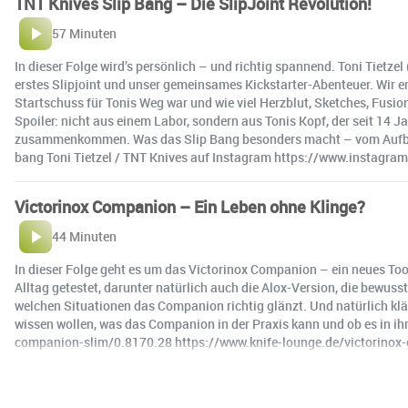
TNT Knives Slip Bang – Die SlipJoint Revolution!
57 Minuten
In dieser Folge wird’s persönlich – und richtig spannend. Toni Tietzel
erstes Slipjoint und unser gemeinsames Kickstarter-Abenteuer. Wir er
Startschuss für Tonis Weg war und wie viel Herzblut, Sketches, Fusi
Spoiler: nicht aus einem Labor, sondern aus Tonis Kopf, der seit 14 
zusammenkommen. Was das Slip Bang besonders macht – vom Aufbau b
bang Toni Tietzel / TNT Knives auf Instagram https://www.instagra
Victorinox Companion – Ein Leben ohne Klinge?
44 Minuten
In dieser Folge geht es um das Victorinox Companion – ein neues Too
Alltag getestet, darunter natürlich auch die Alox-Version, die bewuss
welchen Situationen das Companion richtig glänzt. Und natürlich klär
wissen wollen, was das Companion in der Praxis kann und ob es in ih
companion-slim/0.8170.28 https://www.knife-lounge.de/victorinox