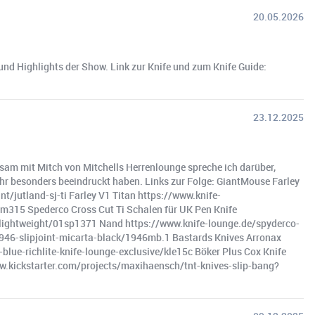
20.05.2026
und Highlights der Show. Link zur Knife und zum Knife Guide:
23.12.2025
nsam mit Mitch von Mitchells Herrenlounge spreche ich darüber,
ahr besonders beeindruckt haben. Links zur Folge: GiantMouse Farley
/jutland-sj-ti Farley V1 Titan https://www.knife-
315 Spederco Cross Cut Ti Schalen für UK Pen Knife
n-lightweight/01sp1371 Nand https://www.knife-lounge.de/spyderco-
946-slipjoint-micarta-black/1946mb.1 Bastards Knives Arronax
lue-richlite-knife-lounge-exclusive/kle15c Böker Plus Cox Knife
ww.kickstarter.com/projects/maxihaensch/tnt-knives-slip-bang?