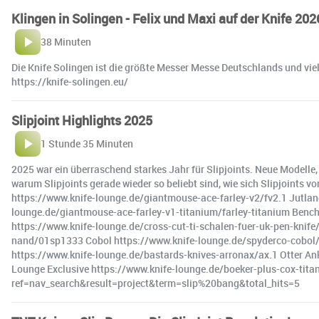
Klingen in Solingen - Felix und Maxi auf der Knife 202
38 Minuten
Die Knife Solingen ist die größte Messer Messe Deutschlands und viel
https://knife-solingen.eu/
Slipjoint Highlights 2025
1 Stunde 35 Minuten
2025 war ein überraschend starkes Jahr für Slipjoints. Neue Modelle
warum Slipjoints gerade wieder so beliebt sind, wie sich Slipjoints
https://www.knife-lounge.de/giantmouse-ace-farley-v2/fv2.1 Jutland 
lounge.de/giantmouse-ace-farley-v1-titanium/farley-titanium Ben
https://www.knife-lounge.de/cross-cut-ti-schalen-fuer-uk-pen-knif
nand/01sp1333 Cobol https://www.knife-lounge.de/spyderco-cobol/0
https://www.knife-lounge.de/bastards-knives-arronax/ax.1 Otter Ank
Lounge Exclusive https://www.knife-lounge.de/boeker-plus-cox-tita
ref=nav_search&result=project&term=slip%20bang&total_hits=5