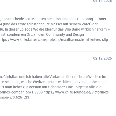
09.12.2025
t, das uns beide seit Monaten nicht loslässt: das Slip Bang – Tonis
14 (und das erste selbstgebaute Messer mit seinem Vater) der
: In dieser Episode Wo die Idee für das Slip Bang wirklich herkam –
ol ist, sondern ein Ort, an dem Community und Design
tps://www.kickstarter.com/projects/maxihaensch/tnt-knives-slip-
02.12.2025
am, Christian und ich haben alle Varianten über mehrere Wochen im
 unterscheiden, welche Werkzeuge uns wirklich überzeugt haben und in
t man lieber zur Version mit Schneide? Eine Folge für alle, die
ictorinox-companion/1.3909 https://www.knife-lounge.de/victorinox-
anion-s/0.6261.28