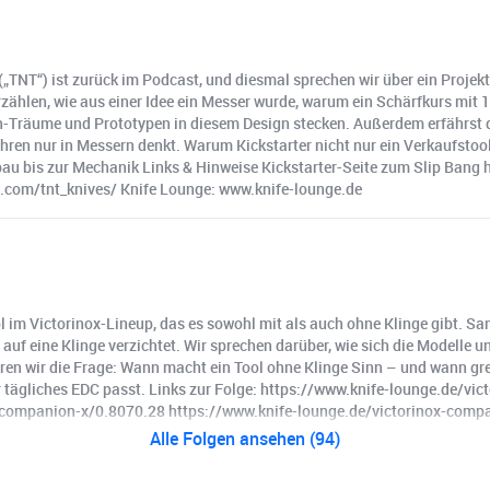
 („TNT“) ist zurück im Podcast, und diesmal sprechen wir über ein Projek
zählen, wie aus einer Idee ein Messer wurde, warum ein Schärfkurs mit 
on-Träume und Prototypen in diesem Design stecken. Außerdem erfährst du
Jahren nur in Messern denkt. Warum Kickstarter nicht nur ein Verkaufsto
is zur Mechanik Links & Hinweise Kickstarter-Seite zum Slip Bang ht
m.com/tnt_knives/ Knife Lounge: www.knife-lounge.de
l im Victorinox-Lineup, das es sowohl mit als auch ohne Klinge gibt. S
t auf eine Klinge verzichtet. Wir sprechen darüber, wie sich die Modelle
en wir die Frage: Wann macht ein Tool ohne Klinge Sinn – und wann greif
r tägliches EDC passt. Links zur Folge: https://www.knife-lounge.de/v
-companion-x/0.8070.28 https://www.knife-lounge.de/victorinox-comp
Alle Folgen ansehen (94)