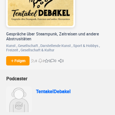
Gespräche über Steampunk, Zeitreisen und andere
Abstrusitäten
Kunst
,
Gesellschaft
,
Darstellende Kunst
,
Sport & Hobbys
,
Freizeit
,
Gesellschaft & Kultur
0
0
Folgen
0
8
0
Podcaster
TentakelDebakel