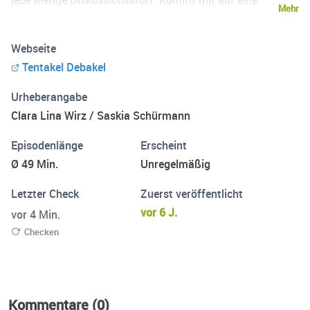
jede Menge Diskussionsstoff. Kommt mit auf eine
Mehr
kurzweilige Tatsachenerörterung rund um unsere liebste
Alternativwelt. Mal mit mal ohne Gäste entführen wir
Webseite
euch auf eine Reise in den dampfbetriebenen
Tentakel Debakel
Retrofuturismus. Shownotes findet ihr auf
www.tentakeldebakel.de
Urheberangabe
Clara Lina Wirz / Saskia Schürmann
Episodenlänge
Erscheint
Ø 49 Min.
Unregelmäßig
Letzter Check
Zuerst veröffentlicht
vor 6 J.
vor 4 Min.
Checken
Kommentare (0)