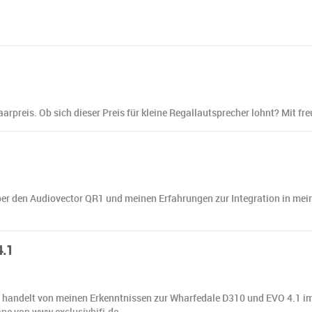
arpreis. Ob sich dieser Preis für kleine Regallautsprecher lohnt? Mit f
ber den Audiovector QR1 und meinen Erfahrungen zur Integration in mei
4.1
andelt von meinen Erkenntnissen zur Wharfedale D310 und EVO 4.1 im V
ne von www.exclusivhifi.de