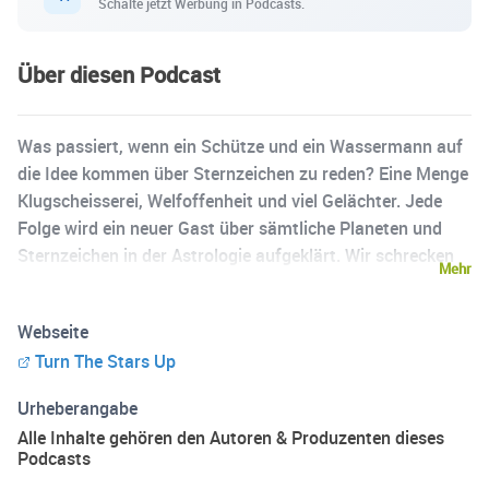
Schalte jetzt Werbung in Podcasts.
Über diesen Podcast
Was passiert, wenn ein Schütze und ein Wassermann auf
die Idee kommen über Sternzeichen zu reden? Eine Menge
Klugscheisserei, Welfoffenheit und viel Gelächter. Jede
Folge wird ein neuer Gast über sämtliche Planeten und
Sternzeichen in der Astrologie aufgeklärt. Wir schrecken
Mehr
nicht davor zurück auch mal was gemeines zu sagen. Von
Sonne bis Pluto und Widder bis Fische - keiner wird
Webseite
ausgelassen. Um es in Young Thugs Worten zu sagen:
Turn The Stars Up
turn the fuck up. Schreibt uns auf:
instagram.com/turnthestarsup.podcast Oder sendet alle
Urheberangabe
Fragen die ihr habt an: turnthestarsup@gmail.com
Alle Inhalte gehören den Autoren & Produzenten dieses
Podcasts