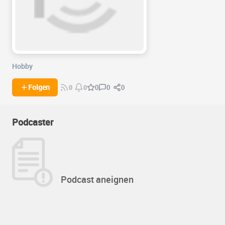
Hobby
0
0
Folgen
0
0
0
Podcaster
Podcast aneignen