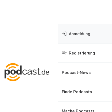
Anmeldung
Registrierung
Podcast-News
Finde Podcasts
Mache Podcasts