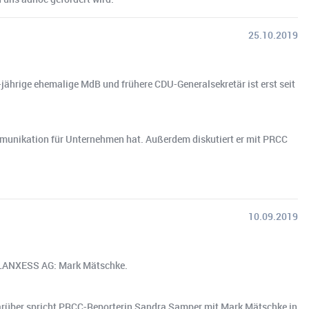
25.10.2019
3-jährige ehemalige MdB und frühere CDU-Generalsekretär ist erst seit
mmunikation für Unternehmen hat. Außerdem diskutiert er mit PRCC
10.09.2019
er LANXESS AG: Mark Mätschke.
 Darüber spricht PRCC-Reporterin Sandra Samper mit Mark Mätschke in