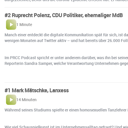
#2 Ruprecht Polenz, CDU Politiker, ehemaliger MdB
1 Minute
Manch einer entdeckt die digitale Kommunikation spät für sich, ist da
wenigen Monaten auf Twitter aktiv – und hat bereits über 26.000 Foll
Im PRCC Podcast spricht er unter anderem darüber, was ihn bei sein
Reporterin Sandra Samper, welche Verantwortung Unternehmen gege
#1 Mark Mätschke, Lanxess
14 Minuten
Während seines Studiums spielte er einen homosexuellen Tanzlehrer i
Wie viel Schauspielkunst ist im Unternehmensalltag gefragt? Und wi