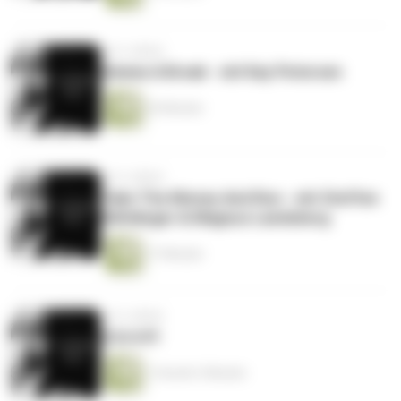
vor 6 Jahren
Gimme A Break - mit Kay Petersen
34 Minuten
vor 6 Jahren
Take The Money And Run - mit Steffen
Häfelinger & Magnus Landsberg
17 Minuten
vor 6 Jahren
Q & A #1
1 Stunde 3 Minuten