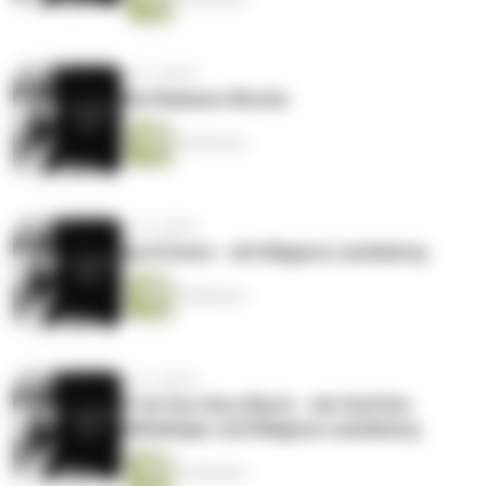
vor 6 Jahren
Die Release-Woche
36 Minuten
vor 6 Jahren
Up & Down - mit Magnus Landsberg
38 Minuten
vor 6 Jahren
F*ck You Very Much - mit Steffen
Häfelinger und Magnus Landsberg
15 Minuten