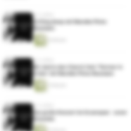
vor 6 Jahren
Drifting Away mit Mareike Plota-
Neumann
24 Minuten
vor 6 Jahren
Wir sind in den Charts! Und: "Partner In
Crime" mit Mareike Plota-Neumann
19 Minuten
vor 6 Jahren
Das große Konzert im Gruenspan - unser
Resumée
22 Minuten