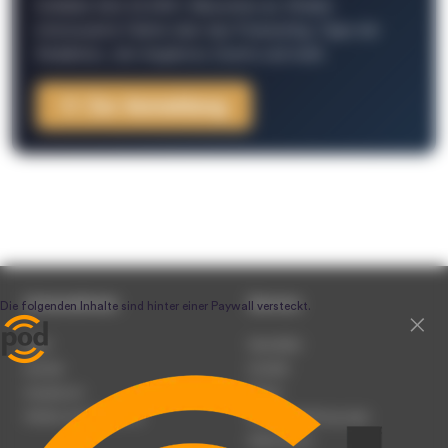
Schließe Dich 26.000+ Menschen an. Erhalte
interessante Fakten über das Podcasting, Tipps der
Redaktion, Job-Angebote, Events und mehr.
Zur Anmeldung
Unternehmen
Service
Team
Newsletter
Karriere
Kontakt
Impressum
Presse
Werben auf podcast.de
Nutzungsbedingungen
Datenschutz