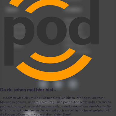
Dienst
Produkte
Podcast anmelden
Podcast-Beratung
Podcast hochladen
Podcast-Jobs
Podcast-Events
Podcast-Push
Registrierung
Podcast-Werbung
Anmeldung
Podcast-Agentur
Podcast-Produktion
podcast.de ~ 2004-2026