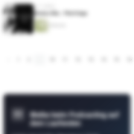
vor 7 Jahren
Modus Miu - Pilotfolge
8 Minuten
‹
1
2
...
10
11
12
13
14
15
16
Bleibe beim Podcasting auf
dem Laufenden