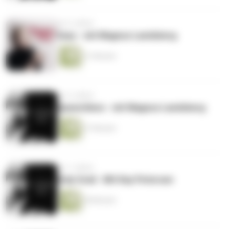
vor 6 Jahren
Easy - mit Magnus Landsberg
31 Minuten
vor 6 Jahren
Speechless - mit Magnus Landsberg
27 Minuten
vor 7 Jahren
Holy Grail - Mit Kay Petersen
28 Minuten