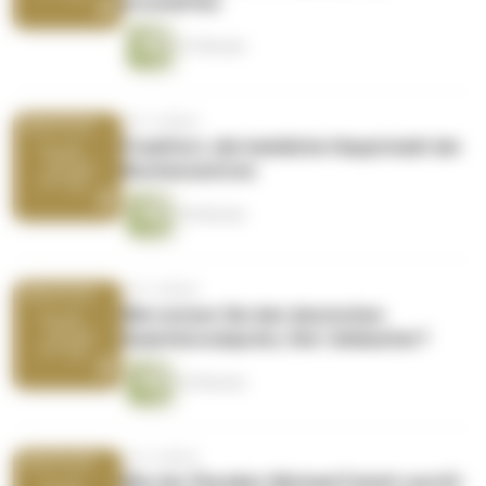
erschaffen
47 Minuten
vor 5 Jahren
Frankfurt, die heimliche Hauptstadt der
Rechenzentren
45 Minuten
vor 5 Jahren
Wie nutzen Sie den deutschen
Quantencomputer, Herr Ambacher?
43 Minuten
vor 5 Jahren
Wie der Physiker Michael Feindt zum KI-