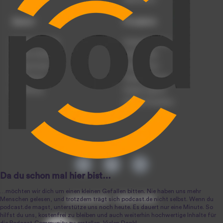
Dienst
Produkte
Podcast anmelden
Podcast-Beratung
Podcast hochladen
Podcast-Jobs
Podcast-Events
Podcast-Push
Registrierung
Podcast-Werbung
Anmeldung
Podcast-Agentur
Podcast-Produktion
podcast.de ~ 2004-2026