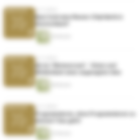
vor 4 Jahren
Baut Intel eine Riesen-Chipfabrik in
Deutschland?
40 Minuten
vor 4 Jahren
Ab ins "Metaversum" - Vision und
Wirklichkeit einer angesagten Idee
48 Minuten
vor 4 Jahren
Programmieren, ohne Programmieren zu
können? Das geht!
43 Minuten