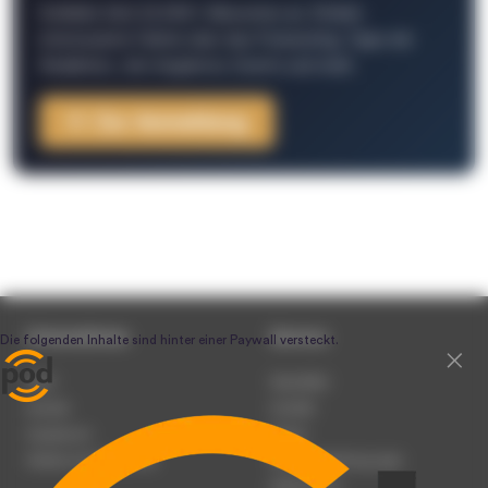
Schließe Dich 26.000+ Menschen an. Erhalte
interessante Fakten über das Podcasting, Tipps der
Redaktion, Job-Angebote, Events und mehr.
Zur Anmeldung
Unternehmen
Service
Team
Newsletter
Karriere
Kontakt
Impressum
Presse
Werben auf podcast.de
Nutzungsbedingungen
Datenschutz