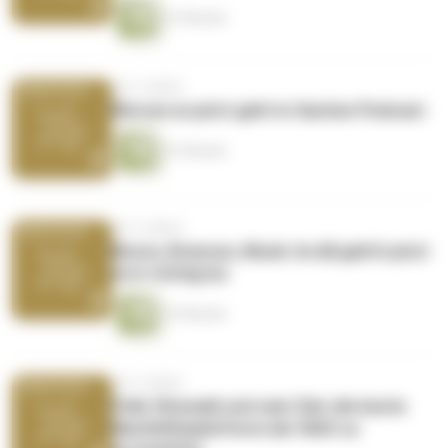
41 Minuten
vor 5 Jahren
Worum es jetzt geht in Sachen Podcast
41 Minuten
vor 5 Jahren
Bezos, Branson, Musk: Im All geht’s jetzt
erst richtig los
47 Minuten
vor 5 Jahren
Felix Ohswald und sein Ziel, die beste
Nachhilfeplattform der Welt zu