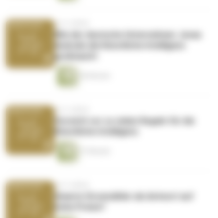
vor 4 Jahren
Wie der deutsche Unternehmer Jonas
Andrulis die Künstliche Intelligenz
großmacht
56 Minuten
vor 4 Jahren
Vorsicht vor zu vielen Regeln für die
Künstliche Intelligenz
37 Minuten
vor 5 Jahren
Smarte Stromzähler als Antwort auf
hohe Preise?