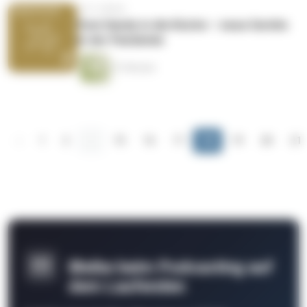
vor 5 Jahren
Vom Handy in die Küche – neue Geräte
in der Pandemie
37 Minuten
‹
1
2
...
15
16
17
18
19
20
21
Bleibe beim Podcasting auf
dem Laufenden