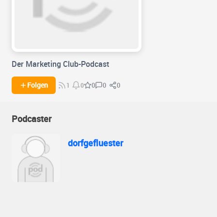
Der Marketing Club-Podcast
0
0
Folgen
0
1
0
Podcaster
dorfgefluester