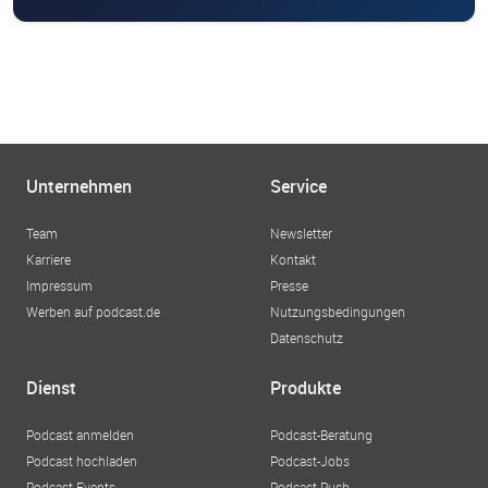
Unternehmen
Service
Team
Newsletter
Karriere
Kontakt
Impressum
Presse
Werben auf podcast.de
Nutzungsbedingungen
Datenschutz
Dienst
Produkte
Podcast anmelden
Podcast-Beratung
Podcast hochladen
Podcast-Jobs
Podcast-Events
Podcast-Push