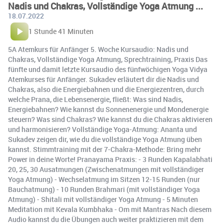
Nadis und Chakras, Vollständige Yoga Atmung ...
18.07.2022
1 Stunde 41 Minuten
5A Atemkurs für Anfänger 5. Woche Kursaudio: Nadis und
Chakras, Vollständige Yoga Atmung, Sprechtraining, Praxis Das
fünfte und damit letzte Kursaudio des fünfwöchigen Yoga Vidya
Atemkurses für Anfänger. Sukadev erläutert dir die Nadis und
Chakras, also die Energiebahnen und die Energiezentren, durch
welche Prana, die Lebensenergie, fließt: Was sind Nadis,
Energiebahnen? Wie kannst du Sonnenenergie und Mondenergie
steuern? Was sind Chakras? Wie kannst du die Chakras aktivieren
und harmonisieren? Vollständige Yoga-Atmung: Ananta und
Sukadev zeigen dir, wie du die vollständige Yoga Atmung üben
kannst. Stimmtraining mit der 7-Chakra-Methode: Bring mehr
Power in deine Worte! Pranayama Praxis: - 3 Runden Kapalabhati
20, 25, 30 Ausatmungen (Zwischenatmungen mit vollständiger
Yoga Atmung) - Wechselatmung im Sitzen 12-15 Runden (nur
Bauchatmung) - 10 Runden Brahmari (mit vollständiger Yoga
Atmung) - Shitali mit vollständiger Yoga Atmung - 5 Minuten
Meditation mit Kevala Kumbhaka - Om mit Mantras Nach diesem
Audio kannst du die Übungen auch weiter praktizieren mit dem