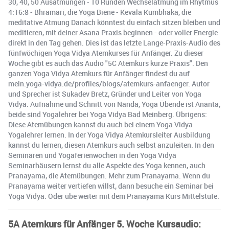
30, 40, 50 Ausatmungen - 10 Runden Wechselatmung im Rhytmus
4:16:8 - Bhramari, die Yoga Biene - Kevala Kumbhaka, die
meditative Atmung Danach könntest du einfach sitzen bleiben und
meditieren, mit deiner Asana Praxis beginnen - oder voller Energie
direkt in den Tag gehen. Dies ist das letzte Lange-Praxis-Audio des
fünfwöchigen Yoga Vidya Atemkurses für Anfänger. Zu dieser
Woche gibt es auch das Audio "5C Atemkurs kurze Praxis". Den
ganzen Yoga Vidya Atemkurs für Anfänger findest du auf
mein.yoga-vidya.de/profiles/blogs/atemkurs-anfaenger. Autor
und Sprecher ist Sukadev Bretz, Gründer und Leiter von Yoga
Vidya. Aufnahme und Schnitt von Nanda, Yoga Übende ist Ananta,
beide sind Yogalehrer bei Yoga Vidya Bad Meinberg. Übrigens:
Diese Atemübungen kannst du auch bei einem Yoga Vidya
Yogalehrer lernen. In der Yoga Vidya Atemkursleiter Ausbildung
kannst du lernen, diesen Atemkurs auch selbst anzuleiten. In den
Seminaren und Yogaferienwochen in den Yoga Vidya
Seminarhäusern lernst du alle Aspekte des Yoga kennen, auch
Pranayama, die Atemübungen. Mehr zum Pranayama. Wenn du
Pranayama weiter vertiefen willst, dann besuche ein Seminar bei
Yoga Vidya. Oder übe weiter mit dem Pranayama Kurs Mittelstufe.
5A Atemkurs für Anfänger 5. Woche Kursaudio: