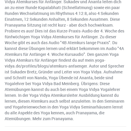
Vidya Atemkurses für Anfänger. Sukadev und Ananta leiten dich
an zu einer Runde Kapalabhati (Schnellatmung) sowie ein paar
Runden Wechselatmung im Rhythmus 4:12:8, also 4 Sekunden
Einatmen, 12 Sekunden Anhalten, 8 Sekunden Ausatmen. Diese
Pranayama Sitzung ist recht kurz - aber doch hochwirksam.
Probiere es aus! Dies ist das Kurze-Praxis-Audio der 4. Woche des
fünfwöchigen Yoga Vidya Atemkurses für Anfänger. Zu dieser
Woche gibt es auch das Audio "4B Atemkurs lange Praxis". Du
kannst diese Übungen lernen und erklärt bekommen im Audio "4A
Atemkurs für Anfänger 4. Woche Kursaudio". Den ganzen Yoga
Vidya Atemkurs für Anfänger findest du auf mein.yoga-
vidya.de/profiles/blogs/atemkurs-anfaenger. Autor und Sprecher
ist Sukadev Bretz, Gründer und Leiter von Yoga Vidya. Aufnahme
und Schnitt von Nanda, Yoga Übende ist Ananta, beide sind
Yogalehrer bei Yoga Vidya Bad Meinberg. Übrigens: Diese
Atemübungen kannst du auch bei einem Yoga Vidya Yogalehrer
lernen. In der Yoga Vidya Atemkursleiter Ausbildung kannst du
lernen, diesen Atemkurs auch selbst anzuleiten. In den Seminaren
und Yogaferienwochen in den Yoga Vidya Seminarhäusern lernst
du alle Aspekte des Yoga kennen, auch Pranayama, die
Atemübungen. Mehr zum Pranayama.