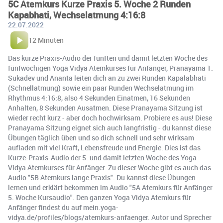
5C Atemkurs Kurze Praxis 5. Woche 2 Runden
Kapabhati, Wechselatmung 4:16:8
22.07.2022
12 Minuten
Das kurze Praxis-Audio der fünften und damit letzten Woche des
fünfwöchigen Yoga Vidya Atemkurses für Anfänger, Pranayama 1.
Sukadev und Ananta leiten dich an zu zwei Runden Kapalabhati
(Schnellatmung) sowie ein paar Runden Wechselatmung im
Rhythmus 4:16:8, also 4 Sekunden Einatmen, 16 Sekunden
Anhalten, 8 Sekunden Ausatmen. Diese Pranayama Sitzung ist
wieder recht kurz - aber doch hochwirksam. Probiere es aus! Diese
Pranayama Sitzung eignet sich auch langfristig - du kannst diese
Übungen täglich üben und so dich schnell und sehr wirksam
aufladen mit viel Kraft, Lebensfreude und Energie. Dies ist das
Kurze-Praxis-Audio der 5. und damit letzten Woche des Yoga
Vidya Atemkurses für Anfänger. Zu dieser Woche gibt es auch das
Audio "5B Atemkurs lange Praxis". Du kannst diese Übungen
lernen und erklärt bekommen im Audio "5A Atemkurs für Anfänger
5. Woche Kursaudio". Den ganzen Yoga Vidya Atemkurs für
Anfänger findest du auf mein.yoga-
vidya.de/profiles/blogs/atemkurs-anfaenger. Autor und Sprecher