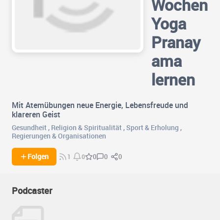
Wochen
Yoga
Pranay
ama
lernen
Mit Atemübungen neue Energie, Lebensfreude und
klareren Geist
Gesundheit
,
Religion & Spiritualität
,
Sport & Erholung
,
Regierungen & Organisationen
0
0
Folgen
0
1
0
Podcaster