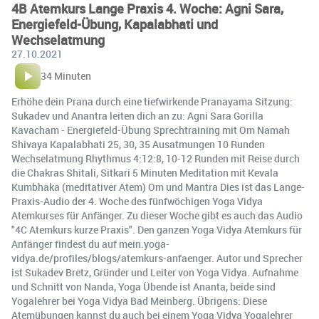
4B Atemkurs Lange Praxis 4. Woche: Agni Sara,
Energiefeld-Übung, Kapalabhati und
Wechselatmung
27.10.2021
34 Minuten
Erhöhe dein Prana durch eine tiefwirkende Pranayama Sitzung:
Sukadev und Anantra leiten dich an zu: Agni Sara Gorilla
Kavacham - Energiefeld-Übung Sprechtraining mit Om Namah
Shivaya Kapalabhati 25, 30, 35 Ausatmungen 10 Runden
Wechselatmung Rhythmus 4:12:8, 10-12 Runden mit Reise durch
die Chakras Shitali, Sitkari 5 Minuten Meditation mit Kevala
Kumbhaka (meditativer Atem) Om und Mantra Dies ist das Lange-
Praxis-Audio der 4. Woche des fünfwöchigen Yoga Vidya
Atemkurses für Anfänger. Zu dieser Woche gibt es auch das Audio
"4C Atemkurs kurze Praxis". Den ganzen Yoga Vidya Atemkurs für
Anfänger findest du auf mein.yoga-
vidya.de/profiles/blogs/atemkurs-anfaenger. Autor und Sprecher
ist Sukadev Bretz, Gründer und Leiter von Yoga Vidya. Aufnahme
und Schnitt von Nanda, Yoga Übende ist Ananta, beide sind
Yogalehrer bei Yoga Vidya Bad Meinberg. Übrigens: Diese
Atemübungen kannst du auch bei einem Yoga Vidya Yogalehrer