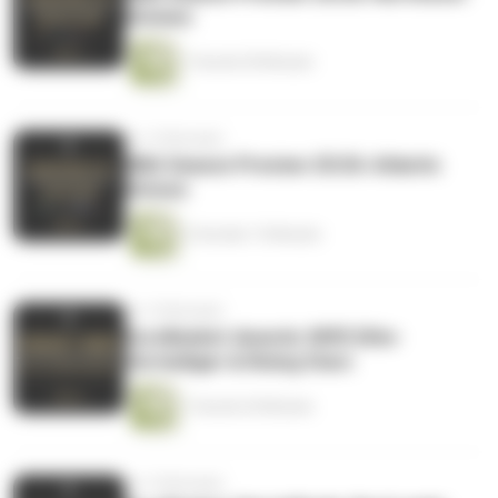
Division
1 Stunde 50 Minuten
vor 10 Monaten
NBA Season Preview 25/26: Atlantic
Divison
2 Stunden 15 Minuten
vor 10 Monaten
EuroBasket-Awards: MVP, Elite-
Verteidiger & Rising Stars
1 Stunde 30 Minuten
vor 10 Monaten