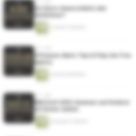
vor 1 Jahr
Die Sixers: Dauerschleife oder
Optimismus?
1 Stunde 14 Minuten
vor 1 Jahr
Offseason-Alarm: Tops & Flops der Free
Agency
1 Stunde 40 Minuten
vor 1 Jahr
NBA Draft 2025: Gewinner und Verlierer
mit Dennis Janßen
2 Stunden 21 Minuten