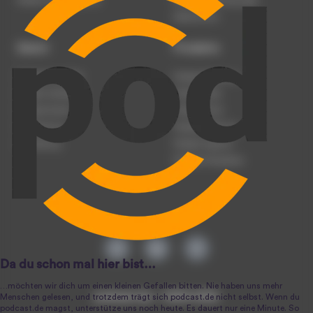
Werben auf podcast.de
Nutzungsbedingungen
Datenschutz
Dienst
Produkte
Podcast anmelden
Podcast-Beratung
Podcast hochladen
Podcast-Jobs
Podcast-Events
Podcast-Push
Registrierung
Podcast-Werbung
Anmeldung
Podcast-Agentur
Podcast-Produktion
podcast.de ~ 2004-2026