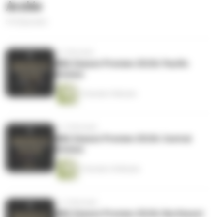
Archiv
510 Episoden
vor 9 Monaten
NBA Season Preview 25/26: Pacific
Division
2 Stunden 9 Minuten
vor 10 Monaten
NBA Season Preview 25/26: Central
Division
2 Stunden 34 Minuten
vor 10 Monaten
NBA Season Preview 25/26: Northwest