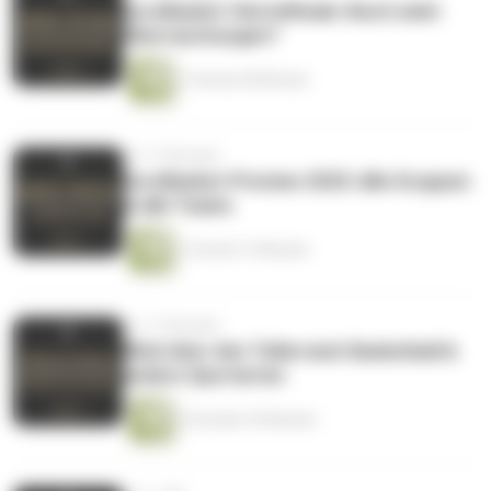
EuroBasket-Viertelfinale: Noch mehr
Überraschungen?
1 Stunde 38 Minuten
vor 11 Monaten
EuroBasket-Preview 2025: Alle Gruppen
& alle Teams
1 Stunde 13 Minuten
vor 11 Monaten
Blick über den Tellerrand: Basketball &
andere Sportarten
2 Stunden 45 Minuten