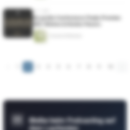
vor 1 Jahr
Die große Conference-Finals-Preview:
OKC-Wolves & Knicks-Pacers
1 Stunde 38 Minuten
‹
1
2
3
4
5
6
7
8
9
10
...
Bleibe beim Podcasting auf
dem Laufenden