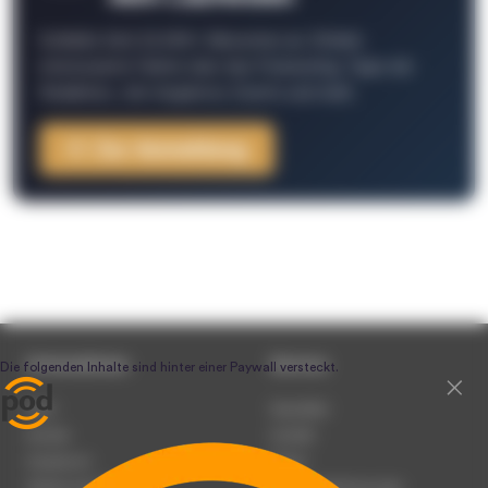
Schließe Dich 26.000+ Menschen an. Erhalte
interessante Fakten über das Podcasting, Tipps der
Redaktion, Job-Angebote, Events und mehr.
Zur Anmeldung
Unternehmen
Service
Team
Newsletter
Karriere
Kontakt
Impressum
Presse