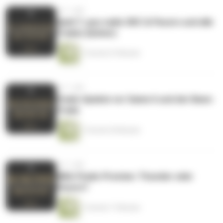
vor 1 Jahr
Spiel 7, quo vadis OKC & Pacers und alle
Trades (bisher)
1 Stunde 47 Minuten
vor 1 Jahr
Finals-Update vor Game 6 und der Bane-
Trade
1 Stunde 30 Minuten
vor 1 Jahr
NBA-Finals-Preview: Thunder oder
Pacers?
1 Stunde 17 Minuten