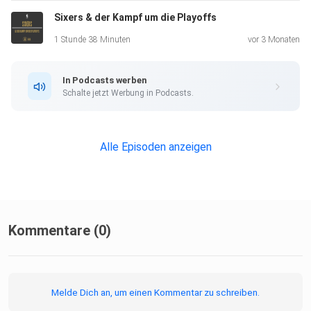
Sixers & der Kampf um die Playoffs
Alle Hörmöglichkeiten und Social-Media-Links findet ihr
1 Stunde 38 Minuten
vor 3 Monaten
HIER.
In Podcasts werben
Schalte jetzt Werbung in Podcasts.
Tauscht euch mit uns und anderen aus - im FORUM.
Alle Episoden anzeigen
Wir freuen uns riesig über eine Bewertung bei iTUNES.
Kommentare (0)
Melde Dich an, um einen Kommentar zu schreiben.