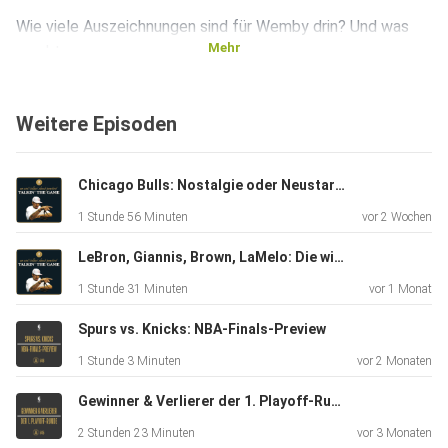
Wie viele Auszeichnungen sind für Wemby drin? Und was
Mehr
macht
eigentlich den Most Improved Player aus? Es geht um das
vielleicht spannendste MVP-Rennen der letzten Jahre, um
Weitere Episoden
einen
aufregenden Rookie-Jahrgang und einen überraschenden
Sixth Man of
Chicago Bulls: Nostalgie oder Neustart?
the Year. Außerdem wird noch die Goldene Himbeere für die
1 Stunde 56 Minuten
vor 2 Wochen
bisher
größte Enttäuschung verteilt. Hört rein!
LeBron, Giannis, Brown, LaMelo: Die wilde NBA-Offseason
1 Stunde 31 Minuten
vor 1 Monat
__________________
Spurs vs. Knicks: NBA-Finals-Preview
1 Stunde 3 Minuten
vor 2 Monaten
Für mehr Infos und Bonus-Content checkt unsere
Gewinner & Verlierer der 1. Playoff-Runde
WEBSITE.
2 Stunden 23 Minuten
vor 3 Monaten