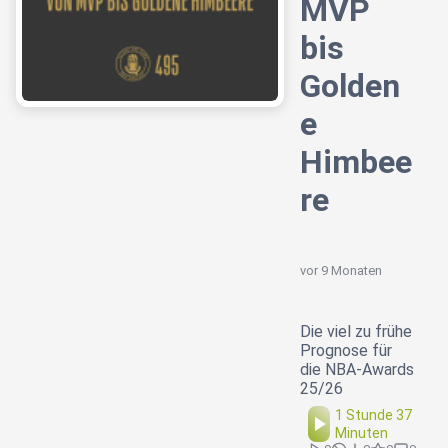
MVP
bis
Golden
e
Himbee
re
vor 9 Monaten
Die viel zu frühe
Prognose für
die NBA-Awards
25/26
1 Stunde 37
Minuten