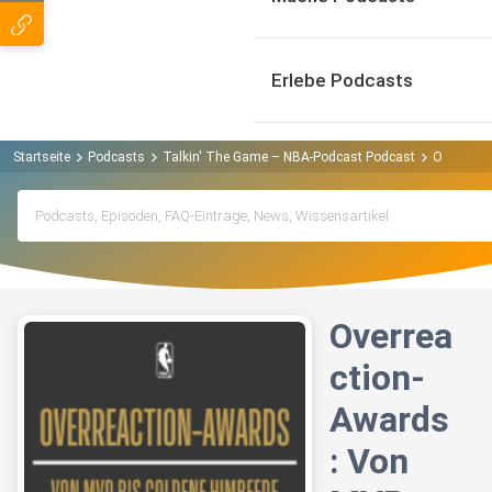
Erlebe Podcasts
Startseite
Podcasts
Talkin' The Game – NBA-Podcast Podcast
Overreact
Overrea
ction-
Awards
: Von