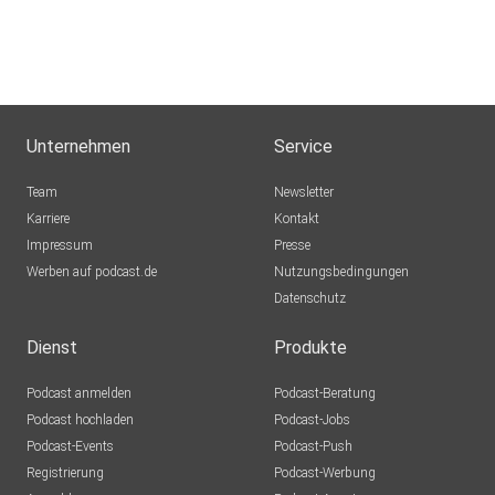
Unternehmen
Service
Team
Newsletter
Karriere
Kontakt
Impressum
Presse
Werben auf podcast.de
Nutzungsbedingungen
Datenschutz
Dienst
Produkte
Podcast anmelden
Podcast-Beratung
Podcast hochladen
Podcast-Jobs
Podcast-Events
Podcast-Push
Registrierung
Podcast-Werbung