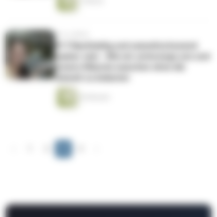
1 Minute
vor 6 Jahren
#17 Nachhaltig und umweltschonend
sauber sein - Wie wir unterwegs uns und
unsere Wäsche waschen ohne die
Umwelt zu belasten
26 Minuten
‹
1
2
3
4
›