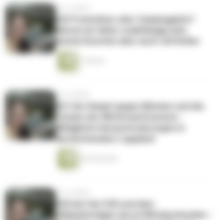
vor 6 Jahren
#22 Freistehen oder Campingplatz?
Warum wir lieber unabhängig sind,
warme Duschen aber auch toll finden
1 Minute
vor 6 Jahren
#21 Der Kampf gegen Mücken und die
Tücken der Mitternachtssonne -
Alltägliche Herausforderungen in
Nordschweden/ Lappland
38 Sekunden
vor 6 Jahren
#20 Auf der E45 und dem
Vildmarksvägen durch Mittelschweden -