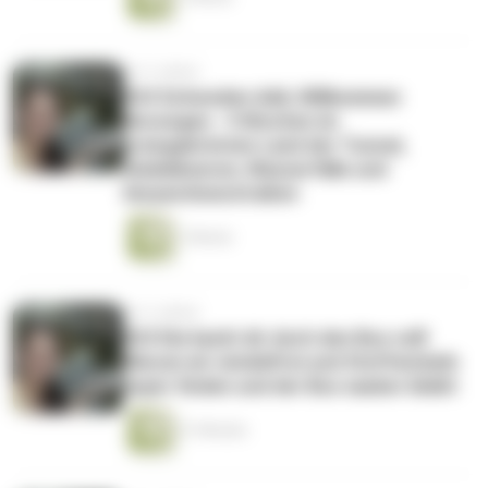
vor 5 Jahren
#24 Schweden Adé, Willkommen
Norwegen - 5 Wochen im
preisgekrönten Land der Tunnel,
Heidelbeeren, Wasserfälle und
Serpentinenstraßen
1 Minute
vor 5 Jahren
#23 Die kackt dir doch den Bus voll!
Warum wir windelfrei und Stoffwickeln
super finden und der Bus sauber bleibt
21 Minuten