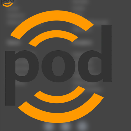
Team
Newsletter
Karriere
Kontakt
Impressum
Presse
Werben auf podcast.de
Nutzungsbedingungen
Datenschutz
Dienst
Produkte
Podcast anmelden
Podcast-Beratung
Podcast hochladen
Podcast-Jobs
Podcast-Events
Podcast-Push
Registrierung
Podcast-Werbung
Anmeldung
Podcast-Agentur
Podcast-Produktion