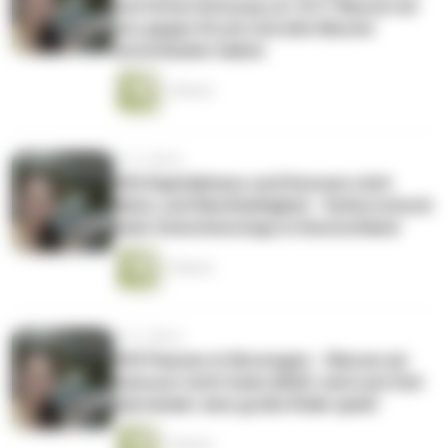
und Unterstützung vor Ort? Warum wir
uns gegen Druck und alte Muster
entschieden haben
1 Minute
vor 5 Jahren
#26 Kapitalismus und Konsum statt
Natur und Nachhaltigkeit - Kulturschock
beim Zwischenstopp in Deutschland
1 Minute
vor 5 Jahren
#25 Pannen in Norwegen - Warum wir
bewusst nicht beim ADAC sind und Zeit
mal wieder eine große Rolle spielt
1 Minute