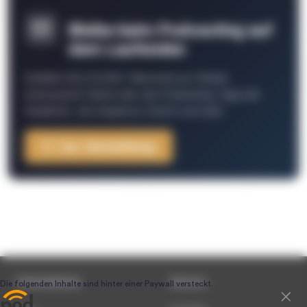
Bleibe beim Podcasting auf
dem Laufenden
Schließe Dich 26.000+ Menschen an. Erhalte
interessante Fakten über das Podcasting, Tipps der
Redaktion, Job-Angebote, Events und mehr.
Zur Anmeldung
Unternehmen
Service