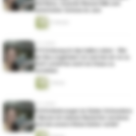
Viel Natur, tosende Wasserfälle und
meterhoher Schnee im Juni
31 Minuten
vor 6 Jahren
#19 Ordnung ist das halbe Leben - Wie
der Bus organisiert ist und wie wir es zu
fünft schaffen nicht im Chaos zu
versinken
1 Minute
vor 6 Jahren
#18 Entbehrungen im Süden Schwedens
- Warum ich meinen Backofen vermisse
und wie unsere Reise bisher verlief