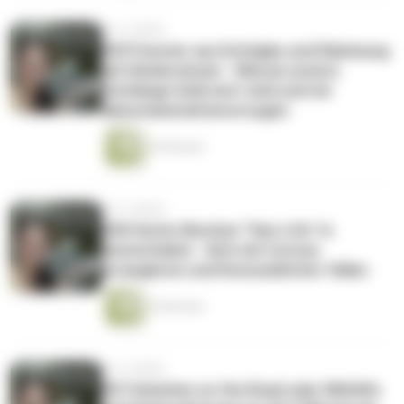
vor 5 Jahren
#29 Fenster aus Echtglas und Dämmung
mit Hindernissen - Warum unsere
Vorhänge Gold wert sind und wir
Naturmaterial bevorzugen
26 Minuten
vor 5 Jahren
#28 Sechs Wochen "Van-Life" in
Deutschalnd - Sich mit Corona
arrangieren und Konsumlöcher füllen
20 Minuten
vor 5 Jahren
#27 Arbeiten on the Road oder Mithilfe