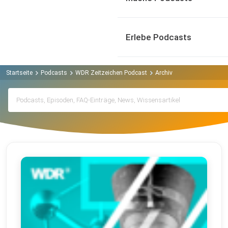
Erlebe Podcasts
Startseite
Podcasts
WDR Zeitzeichen Podcast
Archiv