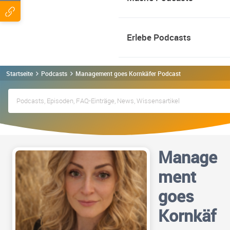
Erlebe Podcasts
Startseite
Podcasts
Management goes Kornkäfer Podcast
Manage
ment
goes
Kornkäf