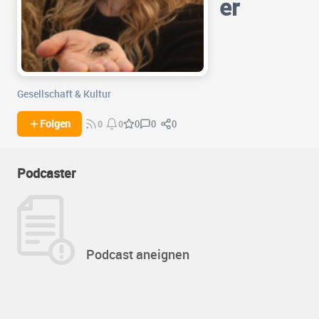
er
Gesellschaft & Kultur
0
0
Folgen
0
0
0
Podcaster
Podcast aneignen