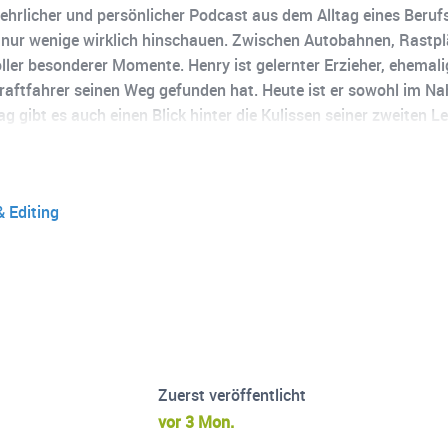
hrlicher und persönlicher Podcast aus dem Alltag eines Berufs
er nur wenige wirklich hinschauen. Zwischen Autobahnen, Rastpl
oller besonderer Momente. Henry ist gelernter Erzieher, ehemalig
kraftfahrer seinen Weg gefunden hat. Heute ist er sowohl im N
gibt es auch einen Blick hinter die Kulissen seiner zweiten L
. Dieser Podcast zeigt das echte Leben auf der Straße – unges
g und besondere Momente zwischen „Losfahren“ und „Ankommen
ier genau richtig.
& Editing
Zuerst veröffentlicht
vor 3 Mon.