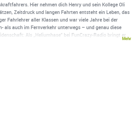
kraftfahrers. Hier nehmen dich Henry und sein Kollege Oli
ätzen, Zeitdruck und langen Fahrten entsteht ein Leben, das
er Fahrlehrer aller Klassen und war viele Jahre bei der
ah- als auch im Fernverkehr unterwegs – und genau diese
eidenschaft: Als „Heliumhase“ bei FunCrazy-Radio bringt er
Mehr
chönt, nahbar und persönlich. Es geht um Freiheit und
“. Wenn du wissen willst, wie sich das Leben wirklich