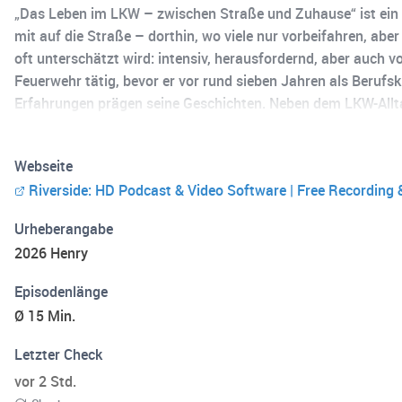
„Das Leben im LKW – zwischen Straße und Zuhause“ ist ein e
mit auf die Straße – dorthin, wo viele nur vorbeifahren, ab
oft unterschätzt wird: intensiv, herausfordernd, aber auch v
Feuerwehr tätig, bevor er vor rund sieben Jahren als Berufs
Erfahrungen prägen seine Geschichten. Neben dem LKW-Alltag 
zusätzlich Unterhaltung, Musik und gute Laune in sein Leben
Verantwortung, um Einsamkeit und Kameradschaft, um Allta
Webseite
anfühlt, wenn dein Arbeitsplatz die Straße ist, dann bist du h
Riverside: HD Podcast & Video Software | Free Recording 
Urheberangabe
2026 Henry
Episodenlänge
Ø 15 Min.
Letzter Check
vor 2 Std.