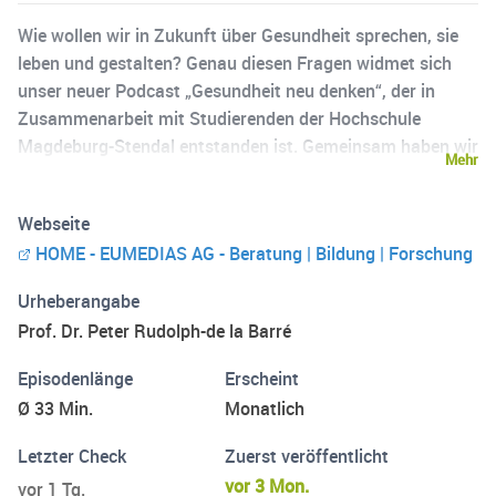
Wie wollen wir in Zukunft über Gesundheit sprechen, sie
leben und gestalten? Genau diesen Fragen widmet sich
unser neuer Podcast „Gesundheit neu denken“, der in
Zusammenarbeit mit Studierenden der Hochschule
Magdeburg-Stendal entstanden ist. Gemeinsam haben wir
Mehr
ein Format entwickelt, das frische Perspektiven eröffnet,
kritische Fragen stellt und neue Impulse für eine moderne
Webseite
Gesundheitskultur setzt. Seid gespannt auf tolle
HOME - EUMEDIAS AG - Beratung | Bildung | Forschung
Gespräche, mutige Ideen und echte Denkanstöße.
Gesundheit neu denken – weil Zukunft im Dialog entsteht.
Urheberangabe
Prof. Dr. Peter Rudolph-de la Barré
Episodenlänge
Erscheint
Ø 33 Min.
Monatlich
Letzter Check
Zuerst veröffentlicht
vor 3 Mon.
vor 1 Tg.