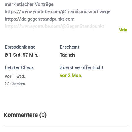
marxistischer Vorträge.
https://www.youtube.com/@marxismusvortraege
https://de.gegenstandpunkt.com
https://www.youtube.com/@GegenStandpunkt
Mehr
https://sozialistische-gruppe.de
https://www.youtube.com/@SozialistischeGruppe
Episodenlänge
Erscheint
https://kk-gruppe.net https://www.youtube.com/@kk-
Ø 1 Std. 57 Min.
Täglich
gruppeberlin7993 Auch auf YouTube verfügbar:
https://www.youtube.com/@MarxistischeVortraege
Letzter Check
Zuerst veröffentlicht
vor 2 Mon.
vor 1 Std.
Checken
Kommentare (0)