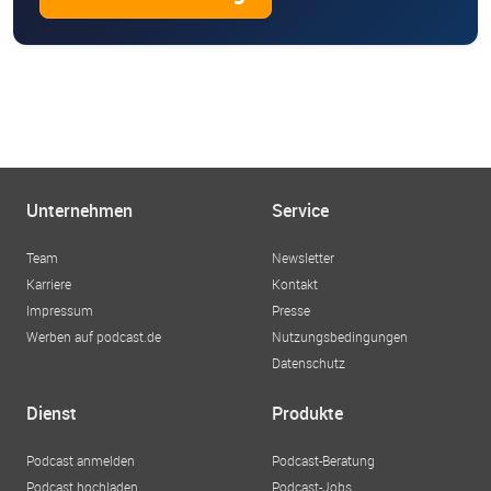
Unternehmen
Service
Team
Newsletter
Karriere
Kontakt
Impressum
Presse
Werben auf podcast.de
Nutzungsbedingungen
Datenschutz
Dienst
Produkte
Podcast anmelden
Podcast-Beratung
Podcast hochladen
Podcast-Jobs