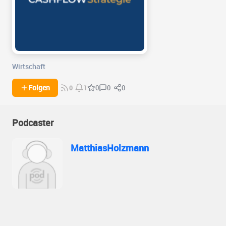
Wirtschaft
0
0
Folgen
0
0
1
Podcaster
MatthiasHolzmann