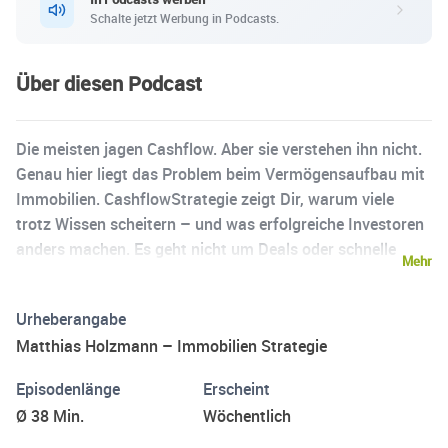
Schalte jetzt Werbung in Podcasts.
Über diesen Podcast
Die meisten jagen Cashflow. Aber sie verstehen ihn nicht.
Genau hier liegt das Problem beim Vermögensaufbau mit
Immobilien. CashflowStrategie zeigt Dir, warum viele
trotz Wissen scheitern – und was erfolgreiche Investoren
anders machen. Es geht nicht um Deals oder schnelle
Mehr
Gewinne, sondern um Struktur, Denkweise und klare
Entscheidungen. Wenn Du Immobilien wirklich verstehen
Urheberangabe
willst, statt nur zu konsumieren, bist Du hier richtig.
Matthias Holzmann – Immobilien Strategie
Episodenlänge
Erscheint
Ø 38 Min.
Wöchentlich