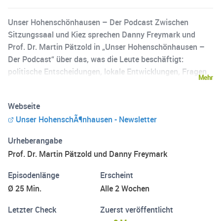
Unser Hohenschönhausen – Der Podcast Zwischen
Sitzungssaal und Kiez sprechen Danny Freymark und
Prof. Dr. Martin Pätzold in „Unser Hohenschönhausen –
Der Podcast“ über das, was die Leute beschäftigt:
politische Entscheidungen, lokale Entwicklungen, Fragen
Mehr
und Geschichten aus dem Alltag der Menschen vor Ort. Es
geht nicht um Schlagzeilen, sondern um
Webseite
Zusammenhänge. Ein Podcast für alle, die wissen wollen,
Unser HohenschÃ¶nhausen - Newsletter
was in Hohenschönhausen passiert und warum. Zwei
Abgeordnete. Eine Heimat. Alle zwei Wochen -
Urheberangabe
Hohenschönhausen zum Hören.
Prof. Dr. Martin Pätzold und Danny Freymark
Episodenlänge
Erscheint
Ø 25 Min.
Alle 2 Wochen
Letzter Check
Zuerst veröffentlicht