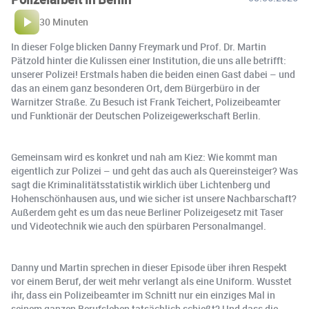
30 Minuten
In dieser Folge blicken Danny Freymark und Prof. Dr. Martin
Pätzold hinter die Kulissen einer Institution, die uns alle betrifft:
unserer Polizei! Erstmals haben die beiden einen Gast dabei – und
das an einem ganz besonderen Ort, dem Bürgerbüro in der
Warnitzer Straße. Zu Besuch ist Frank Teichert, Polizeibeamter
und Funktionär der Deutschen Polizeigewerkschaft Berlin.
Gemeinsam wird es konkret und nah am Kiez: Wie kommt man
eigentlich zur Polizei – und geht das auch als Quereinsteiger? Was
sagt die Kriminalitätsstatistik wirklich über Lichtenberg und
Hohenschönhausen aus, und wie sicher ist unsere Nachbarschaft?
Außerdem geht es um das neue Berliner Polizeigesetz mit Taser
und Videotechnik wie auch den spürbaren Personalmangel.
Danny und Martin sprechen in dieser Episode über ihren Respekt
vor einem Beruf, der weit mehr verlangt als eine Uniform. Wusstet
ihr, dass ein Polizeibeamter im Schnitt nur ein einziges Mal in
seinem ganzen Berufsleben tatsächlich schießt? Und dass die