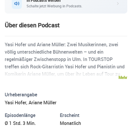
In Podcasts werben
Schalte jetzt Werbung in Podcasts.
Über diesen Podcast
Yasi Hofer und Ariane Müller: Zwei Musikerinnen, zwei
völlig unterschiedliche Bühnenwelten – und ein
regelmäßiger Zwischenstopp in Ulm. In TOURSTOP
treffen sich Rock-Gitarristin Yasi Hofer und Pianistin und
Komikerin Ariane Müller, um über ihr Leben auf Tour zu
Mehr
sprechen: absurde Konzertgeschichten, Backstage-
Momente, Begegnungen mit Prominenten und das echte
Urheberangabe
Chaos hinter der Bühne von Helene Fischer über Rock
Yasi Hofer, Ariane Müller
Festivals, vom Musical bis Suchtpotenzial. Beim Tourstop
in der Homebase wird locker gequatscht, getrunken und
Episodenlänge
Erscheint
es kommen immer mal Leute vorbei. It´s only Rock´n´Roll
Ø 1 Std. 3 Min.
Monatlich
but we like it.