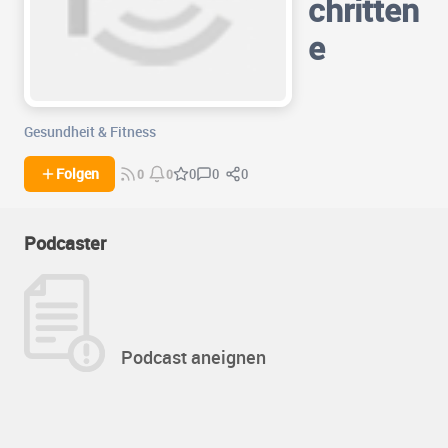
chritten
e
Gesundheit & Fitness
0
0
Folgen
0
0
0
Podcaster
Podcast aneignen