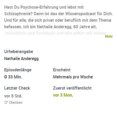
Hast Du Psychose-Erfahrung und lebst mit
Schizophrenie? Dann ist das der Wissenspodcast für Dich.
Und für alle, die sich privat oder beruflich mit dem Thema
befassen. Ich bin Nathalie Anderegg, 60 Jahre alt,
Journalistin und Soziologin und lebe selbst seit meiner
Mehr
Jugend mit einer Form von Schizophrenie. Mein
Erfahrungswissen gibt mir dabei eine besondere
Urheberangabe
Perspektive in meiner journalistischen Arbeit. Dieser
Nathalie Anderegg
Podcast vermittelt wichtiges Wissen für alle Menschen,
die - wie ich selbst - mit Schizophrenie leben. Als
Episodenlänge
Erscheint
Soziologin und Journalistin führe ich Gespräche mit
Ø 33 Min.
Mehrmals pro Woche
innovativen Forscher:innen zum Thema Schizophrenie und
beurteile neue Forschungsergebnisse anhand meiner
Letzter Check
Zuerst veröffentlicht
eigenen Psychose-Erfahrung. Hier gibts keine Basics,
vor 3 Mon.
vor 5 Std.
sondern Deep Dive!
Checken