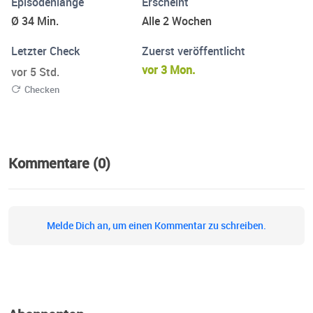
Episodenlänge
Erscheint
Sehnsucht kennen. Und weil ich wissen wollte, was
Ø 34 Min.
Alle 2 Wochen
wirklich passiert, wenn man ihr einfach nachgibt.​​​​​​​​​​​​​​​​
Letzter Check
Zuerst veröffentlicht
vor 3 Mon.
vor 5 Std.
Checken
Kommentare (0)
Melde Dich an, um einen Kommentar zu schreiben.