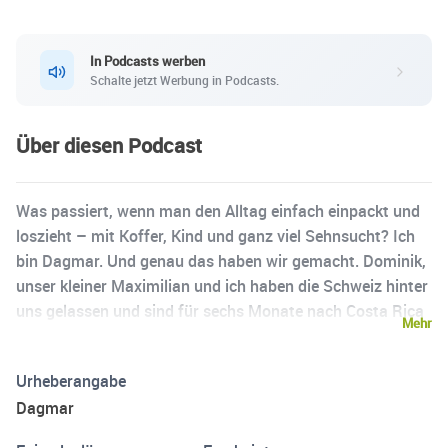
In Podcasts werben
Schalte jetzt Werbung in Podcasts.
Über diesen Podcast
Was passiert, wenn man den Alltag einfach einpackt und
loszieht – mit Koffer, Kind und ganz viel Sehnsucht? Ich
bin Dagmar. Und genau das haben wir gemacht. Dominik,
unser kleiner Maximilian und ich haben die Schweiz hinter
uns gelassen und sind für sechs Monate nach Costa Rica
Mehr
aufgebrochen. Kein durchgetakteter Reiseplan, kein
konkretes Projekt – nur Zeit. Zeit am Meer, als Familie, für
Urheberangabe
uns selbst. In diesem Podcast nehme ich dich mit. Ehrlich,
Dagmar
persönlich, nah dran – von der ersten Vorfreude bis zur
Rückkehr. Weil ich glaube, dass viele von uns diese