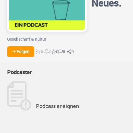
Neues.
Gesellschaft & Kultur
0
0
Folgen
0
0
0
Podcaster
Podcast aneignen