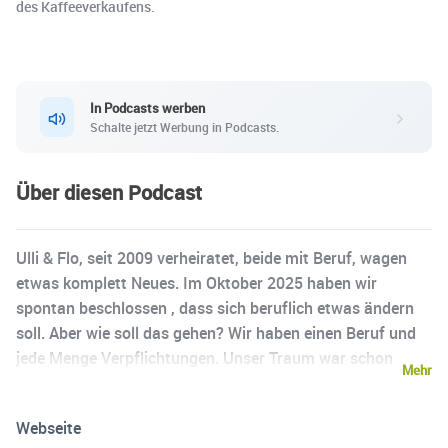
des Kaffeeverkaufens.
In Podcasts werben
Schalte jetzt Werbung in Podcasts.
Über diesen Podcast
Ulli & Flo, seit 2009 verheiratet, beide mit Beruf, wagen
etwas komplett Neues. Im Oktober 2025 haben wir
spontan beschlossen , dass sich beruflich etwas ändern
soll. Aber wie soll das gehen? Wir haben einen Beruf und
jede Menge Verpflichtungen. Unser Traum war schon
Mehr
immer, ein Café oder Restaurant zu besitzen. Aber die
Zeiten sind schwierig. Wir haben uns trotzdem eines
Webseite
gekauft. Ein mobiles mit zwei Rädern. Das hier ist unsere