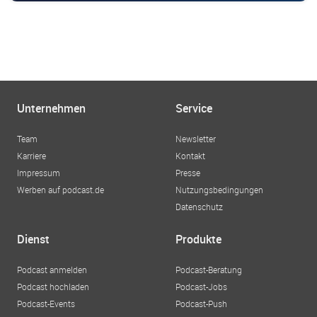
Unternehmen
Service
Team
Newsletter
Karriere
Kontakt
Impressum
Presse
Werben auf podcast.de
Nutzungsbedingungen
Datenschutz
Dienst
Produkte
Podcast anmelden
Podcast-Beratung
Podcast hochladen
Podcast-Jobs
Podcast-Events
Podcast-Push