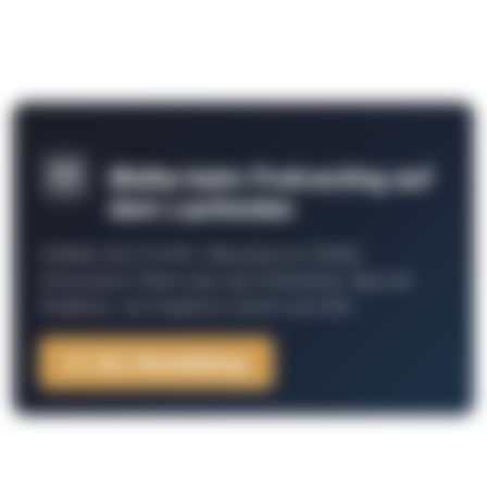
Bleibe beim Podcasting auf
dem Laufenden
Schließe Dich 26.000+ Menschen an. Erhalte
interessante Fakten über das Podcasting, Tipps der
Redaktion, Job-Angebote, Events und mehr.
Zur Anmeldung