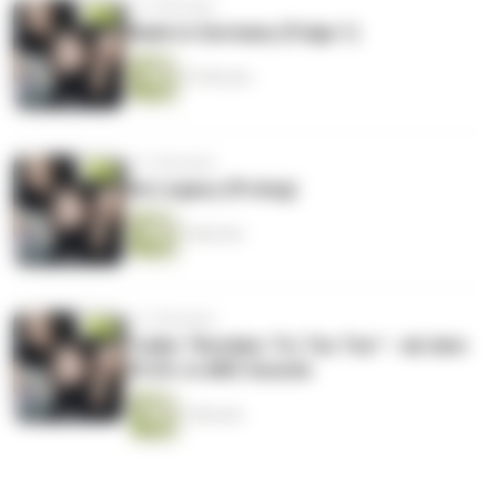
vor 3 Monaten
Made in Germany (Folge 1)
47 Minuten
vor 3 Monaten
Die Legacy (Prolog)
9 Minuten
vor 3 Monaten
Trailer "Reclaim: Tic Tac Toe" – ab dem
29.04. in ARD Sounds
2 Minuten