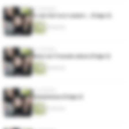
vor 2 Monaten
Ist der Ruf erst ruiniert... (Folge 4)
49 Minuten
vor 2 Monaten
Wenn wir Freunde wären (Folge 3)
46 Minuten
vor 2 Monaten
Geheimnisse (Folge 2)
52 Minuten