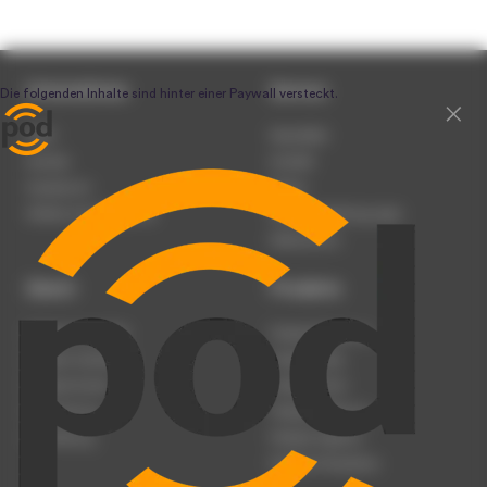
Unternehmen
Service
Team
Newsletter
Karriere
Kontakt
Impressum
Presse
Werben auf podcast.de
Nutzungsbedingungen
Datenschutz
Dienst
Produkte
Podcast anmelden
Podcast-Beratung
Podcast hochladen
Podcast-Jobs
Podcast-Events
Podcast-Push
Registrierung
Podcast-Werbung
Anmeldung
Podcast-Agentur
Podcast-Produktion