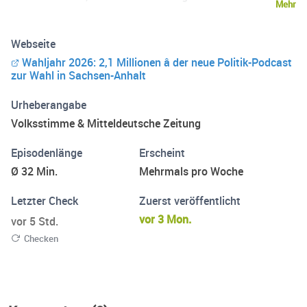
Mehr
Bellon, Elisa Schulz, Max Hunger und Jan Schumann
analysieren die wichtigsten Entwicklungen. Sie sprechen
Webseite
mit Gästen aus Politik, Wissenschaft und Gesellschaft
Wahljahr 2026: 2,1 Millionen â der neue Politik-Podcast
und ordnen ein, was hinter den Schlagzeilen steckt und
zur Wahl in Sachsen-Anhalt
was das für Sachsen-Anhalt bedeutet. Jetzt abonnieren
und keine Folge verpassen.
Urheberangabe
Volksstimme & Mitteldeutsche Zeitung
Episodenlänge
Erscheint
Ø 32 Min.
Mehrmals pro Woche
Letzter Check
Zuerst veröffentlicht
vor 3 Mon.
vor 5 Std.
Checken