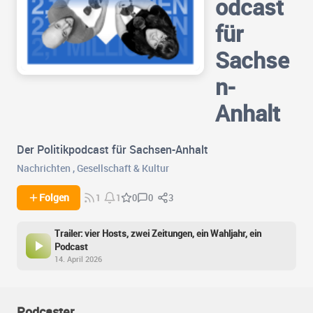
odcast
für
Sachse
n-
Anhalt
Der Politikpodcast für Sachsen-Anhalt
Nachrichten
,
Gesellschaft & Kultur
0
3
Folgen
0
1
1
Trailer: vier Hosts, zwei Zeitungen, ein Wahljahr, ein
Podcast
14. April 2026
Podcaster