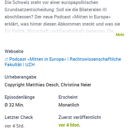
Die Schweiz steht vor einer europapolitischen
Grundsatzentscheidung: Soll sie die Bilateralen III
abschliessen? Der neue Podcast «Mitten in Europa»
erklärt, was hinter diesen Abkommen steckt und was sie
für Politik, Wirtschaft und Gesellschaft bedeuten. Die
Mehr
Hosts ordnen aktuelle Entwicklungen ein und machen
komplexes Recht zugänglich. Sie beleuchten Themen rund
Webseite
um Europa, die Europäische Integration und die Rolle der
Podcast «Mitten in Europa» | Rechtswissenschaftliche
Schweiz. Ein Podcast für alle, die Europa verstehen
Fakultät | UZH
wollen. Erscheint monatlich. Hosts: Prof. Matthias Oesch
und Dr. Christina Neier, Universität Zürich Kontakt:
Urheberangabe
mitten.in.europa(at)ius.uzh.ch
Copyright Matthias Oesch, Christina Neier
Episodenlänge
Erscheint
Ø 32 Min.
Monatlich
Letzter Check
Zuerst veröffentlicht
vor 4 Mon.
vor 4 Std.