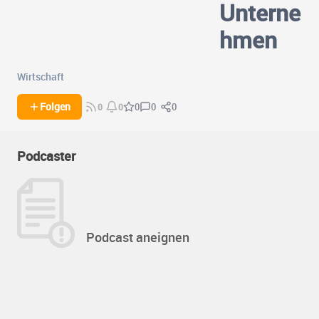
Unterne
hmen
Wirtschaft
0
0
Folgen
0
0
0
Podcaster
Podcast aneignen