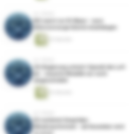
vor 1 Monat
BIZ warnt vor KI-Blase – eure
Altersvorsorge könnte dranhängen
53 Sekunden
vor 1 Monat
US-Regierung schnürt OpenAI die Luft
ab – neueste Modelle nur noch
eingeschränkt
53 Sekunden
vor 1 Monat
EU verbietet Deepfake-
Missbrauchstools – ab Dezember wird
es ernst