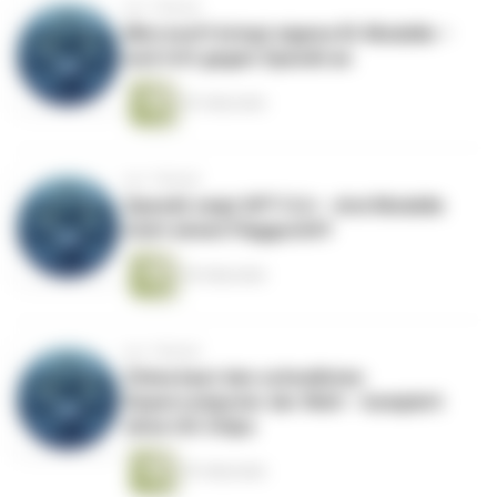
vor 1 Monat
Microsoft bringt eigene KI-Modelle –
und tritt gegen OpenAI an
52 Sekunden
vor 1 Monat
OpenAI zeigt GPT-5.6 – drei Modelle
statt einem Flaggschiff
54 Sekunden
vor 1 Monat
China baut den schnellsten
Supercomputer der Welt – komplett
ohne US-Chips
53 Sekunden