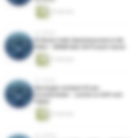
54 Sekunden
vor 1 Monat
KI-Boom treibt Speicherpreise in die
Höhe – DRAM über 60 Prozent teurer
57 Sekunden
vor 1 Monat
Norwegen verbannt KI aus
Grundschulen – zurück zu Stift und
Papier
62 Sekunden
vor 1 Monat