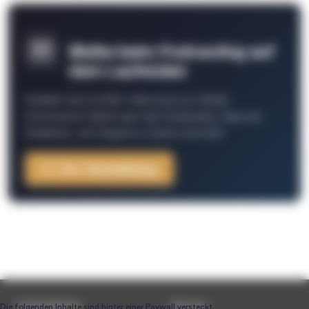
Bleibe beim Podcasting auf
dem Laufenden
Schließe Dich 26.000+ Menschen an. Erhalte
interessante Fakten über das Podcasting, Tipps der
Redaktion, Job-Angebote, Events und mehr.
Zur Anmeldung
Unternehmen
Service