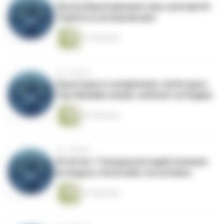
Deutschland bekommt eine zentrale KI-
Taskforce im Kanzleramt
51 Sekunden
vor 1 Monat
Exportsperre aufgehoben: Anthropics
Top-Modelle wieder weltweit verfügbar
50 Sekunden
vor 1 Monat
EU AI Act: Transparenzregeln kommen
im August, Hochrisiko verschoben
53 Sekunden