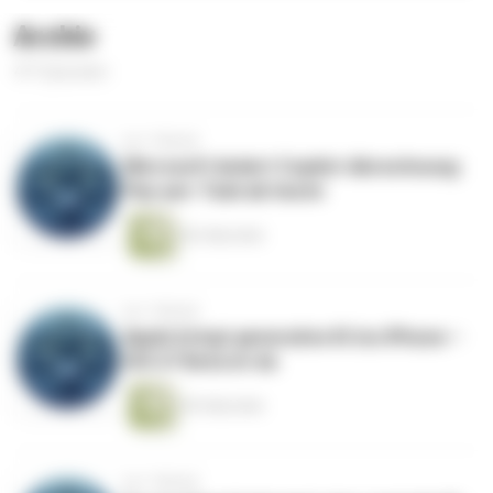
Archiv
471 Episoden
vor 1 Monat
Microsoft ändert Copilot-Abrechnung:
Pay-per-Task ab heute
46 Sekunden
vor 1 Monat
Apple bringt generative KI ins iPhone –
iOS 27 Beta ist da
49 Sekunden
vor 1 Monat