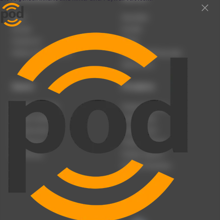
Team
Newsletter
Karriere
Kontakt
Impressum
Presse
Werben auf podcast.de
Nutzungsbedingungen
Datenschutz
Dienst
Produkte
Podcast anmelden
Podcast-Beratung
Podcast hochladen
Podcast-Jobs
Podcast-Events
Podcast-Push
Registrierung
Podcast-Werbung
Anmeldung
Podcast-Agentur
Podcast-Produktion