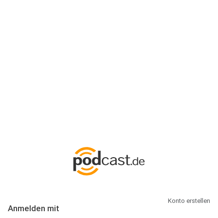
Anmeldung
Hallo Podcast-Hörer! Melde dich hier an. Dich erwarten 1 Million
abonnierbare Podcasts und alles, was Du rund um Podcasting
wissen musst.
Konto erstellen
Anmelden mit