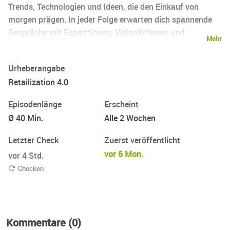
Trends, Technologien und Ideen, die den Einkauf von
morgen prägen. In jeder Folge erwarten dich spannende
Gespräche mit Expert*innen, Visionär*innen und
Mehr
Branchen-Insidern. Gemeinsam werfen wir einen Blick auf
die Zukunft des Handels und wie wir sie aktiv mitgestalten
Urheberangabe
können.
Retailization 4.0
Episodenlänge
Erscheint
Ø 40 Min.
Alle 2 Wochen
Letzter Check
Zuerst veröffentlicht
vor 6 Mon.
vor 4 Std.
Checken
Kommentare (0)