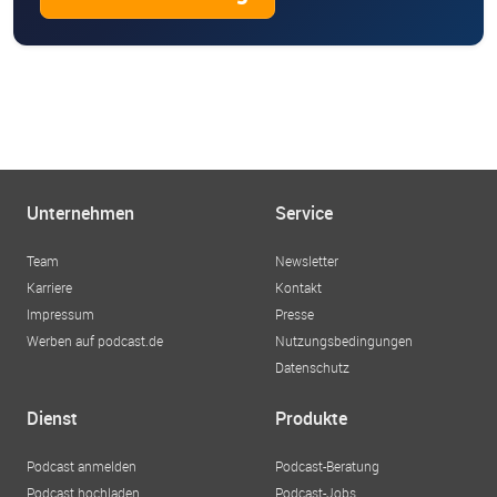
Unternehmen
Service
Team
Newsletter
Karriere
Kontakt
Impressum
Presse
Werben auf podcast.de
Nutzungsbedingungen
Datenschutz
Dienst
Produkte
Podcast anmelden
Podcast-Beratung
Podcast hochladen
Podcast-Jobs