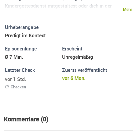
Kindergottesdienst mitgestaltest oder dich in der
Mehr
Jugendarbeit engagierst: Wir begleiten dich dabei, den
jeweiligen Leitgedanken und Bibeltext in seinem tieferen
Urheberangabe
Zusammenhang zu verstehen und geistlich fundiert
Predigt im Kontext
aufzubereiten. Du bekommst von uns: – verständliche
Erklärungen zu den Leitgedanken – theologische &
Episodenlänge
Erscheint
historische Einordnungen – Sonderformate für Kinder-
Ø 7 Min.
Unregelmäßig
und Jugendgottesdienste
Letzter Check
Zuerst veröffentlicht
vor 6 Mon.
vor 1 Std.
Checken
Kommentare (0)